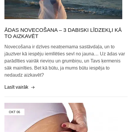
ĀDAS NOVECOŠANA – 3 DABISKI LĪDZEKĻI KĀ
TO AIZKAVĒT
Novecošana ir dzīves neatņemama sastāvdaļa, un to
jāuztver kā iespēju iemīlēties sevī no jauna… Uz ādas var
parādīties vairāk rieviņu un grumbiņu, un Tavs ķermenis
sāk mainīties. Bet kā būtu, ja mums būtu iespēja to
nedaudz aizkavēt?
Lasīt vairāk
OKT
06