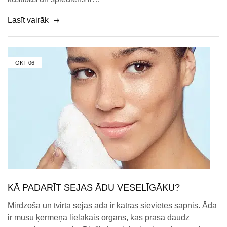
Lasīt vairāk
OKT
06
KĀ PADARĪT SEJAS ĀDU VESELĪGĀKU?
Mirdzoša un tvirta sejas āda ir katras sievietes sapnis. Āda
ir mūsu ķermeņa lielākais orgāns, kas prasa daudz