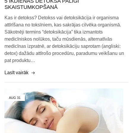
5 IKDIENAS DETOKSA PALĪGI
SKAISTUMKOPŠANĀ
Kas ir detokss? Detokss vai detoksikācija ir organisma
attīrīšana no toksīniem, kas sakrājas cilvēka organismā.
Sākotnēji termins “detoksikācija” tika izmantots
medicīniskos nolūkos, taču mūsdienās, alternatīvās
medicīnas izpratnē, ar detoksikāciju saprotam (angliski:
detox) dažādu attīrošo procedūru, paradumu veikšanu un
pat produktu…
Lasīt vairāk
AUG
31