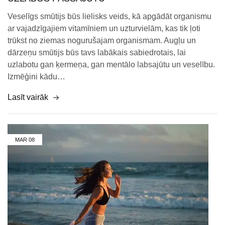
Veselīgs smūtijs būs lielisks veids, kā apgādāt organismu
ar vajadzīgajiem vitamīniem un uzturvielām, kas tik ļoti
trūkst no ziemas nogurušajam organismam. Augļu un
dārzeņu smūtijs būs tavs labākais sabiedrotais, lai
uzlabotu gan ķermeņa, gan mentālo labsajūtu un veselību.
Izmēģini kādu…
Lasīt vairāk
MAR
08