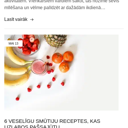
aktivitātēm. Vienkāršiem vārdiem sakot, tas nozīmē sevis
mīlēšana un vēlme palīdzēt ar dažādām ikdienā…
Lasīt vairāk
MAI
13
6 VESELĪGU SMŪTIJU RECEPTES, KAS
UZLABOS PAŠSAJŪTU