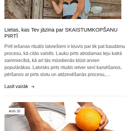
Lietas, kas Tev jāzina par SKAISTUMKOPŠANU
PIRTĪ
Pirtī iešanas rituāls latviešiem ir kļuvis par tik pat baudāmu
procesu, kā citās valstīs. Lauku pirts atrodamas teju katrā
saimniecībā, kā arī tās mūsdienās kļūst arvien
populārākas. Latvisks pirts rituāls ietver sevī karsēšanos,
pēršanos ar pirts slotu un atdzesēšanās procesu,…
Lasīt vairāk
AUG
20