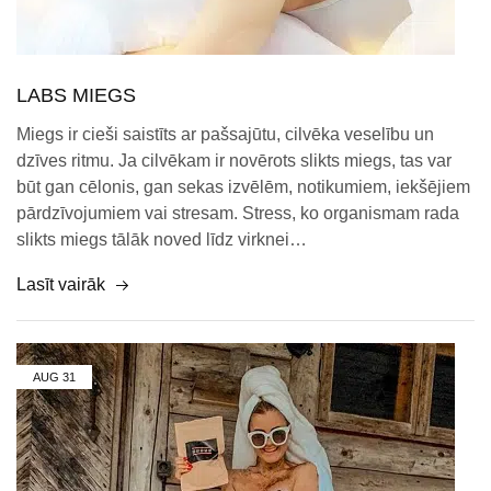
LABS MIEGS
Miegs ir cieši saistīts ar pašsajūtu, cilvēka veselību un
dzīves ritmu. Ja cilvēkam ir novērots slikts miegs, tas var
būt gan cēlonis, gan sekas izvēlēm, notikumiem, iekšējiem
pārdzīvojumiem vai stresam. Stress, ko organismam rada
slikts miegs tālāk noved līdz virknei…
Lasīt vairāk
AUG
31