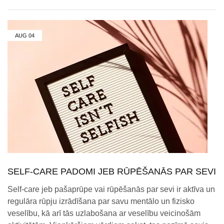
AUG
04
SELF-CARE PADOMI JEB RŪPĒŠANĀS PAR SEVI
Self-care jeb pašaprūpe vai rūpēšanās par sevi ir aktīva un
regulāra rūpju izrādīšana par savu mentālo un fizisko
veselību, kā arī tās uzlabošana ar veselību veicinošām