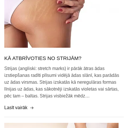
KĀ ATBRĪVOTIES NO STRIJĀM?
Strijas (angliski: stretch marks) ir pārāk ātras ādas
izstiepšanas radīti plīsumi vidējā ādas slānī, kas parādās
uz ādas virsmas. Strijas izskatās kā neregulāras formas
līnijas uz ādas, kas sākotnēji izskatās violetas vai sārtas,
pēc tam – baltas. Strijas visbiežāk mēdz…
Lasīt vairāk