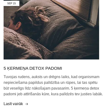
SEP
15
5 ĶERMEŅA DETOX PADOMI
Tuvojas rudens, auksts un drēgns laiks, kad organismam
nepieciešama papildus palīdzība un rūpes, lai tas spētu
būt veselīgs līdz nākošajam pavasarim. 5 ķermeņa detox
padomi jeb attīrīšanās kūre, kura palīdzēs tev justies labāk.
Lasīt vairāk