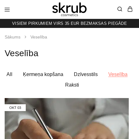
VISIEM PIRKUMIEM VIRS 35 EUR BEZMAKSAS PIEGĀDE
SKRUB
KAFIJAS
SKRUBIS
RAŽOTS
Sākums
Veselība
LATVIJĀ
Veselība
All
Ķermeņa kopšana
Dzīvesstils
Veselība
Raksti
OKT
03