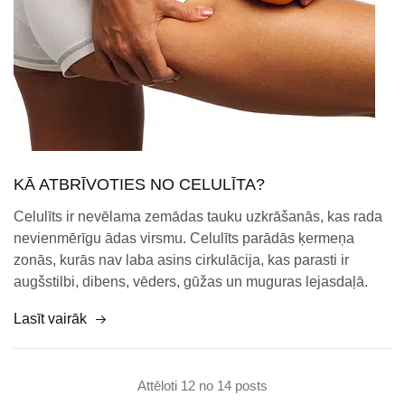
KĀ ATBRĪVOTIES NO CELULĪTA?
Celulīts ir nevēlama zemādas tauku uzkrāšanās, kas rada
nevienmērīgu ādas virsmu. Celulīts parādās ķermeņa
zonās, kurās nav laba asins cirkulācija, kas parasti ir
augšstilbi, dibens, vēders, gūžas un muguras lejasdaļā.
Lasīt vairāk
Attēloti
12
no
14
posts