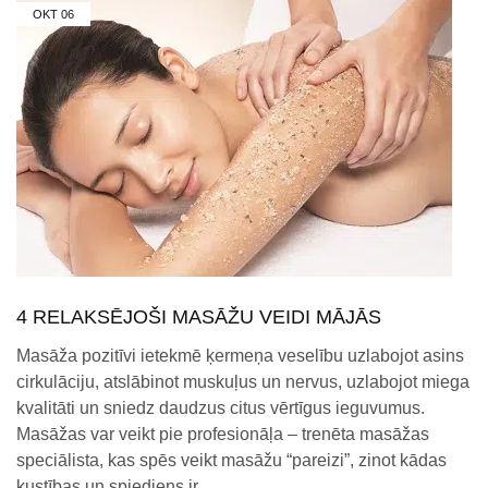
OKT
06
4 RELAKSĒJOŠI MASĀŽU VEIDI MĀJĀS
Masāža pozitīvi ietekmē ķermeņa veselību uzlabojot asins
cirkulāciju, atslābinot muskuļus un nervus, uzlabojot miega
kvalitāti un sniedz daudzus citus vērtīgus ieguvumus.
Masāžas var veikt pie profesionāļa – trenēta masāžas
speciālista, kas spēs veikt masāžu “pareizi”, zinot kādas
kustības un spiediens ir…