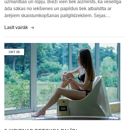
uzmanības un rūpju. Bieži vien tiek aizmirsts, ka veselīga
āda sākas no iekšienes un papildus tiek atbalstīta ar
ārējiem skaistumkopšanas palīglīdzekļiem. Sejas…
Lasīt vairāk
OKT
06