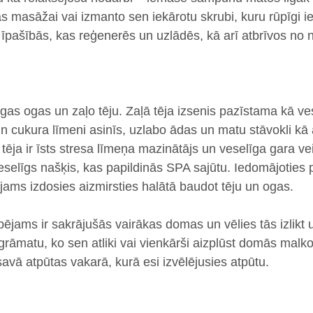
as masāžai vai izmanto sen iekārotu skrubi, kuru rūpīgi 
īpašībās, kas reģenerēs un uzlādēs, kā arī atbrīvos no 
gas ogas un zaļo tēju. Zaļā tēja izsenis pazīstama kā ves
n cukura līmeni asinīs, uzlabo ādas un matu stāvokli kā
tēja ir īsts stresa līmeņa mazinātājs un veselīga gara vei
selīgs našķis, kas papildinās SPA sajūtu. Iedomājoties 
ējams izdosies aizmirsties halātā baudot tēju un ogas.
espējams ir sakrājušās vairākas domas un vēlies tās izlikt
 grāmatu, ko sen atliki vai vienkārši aizplūst domās malkoj
 savā atpūtas vakarā, kurā esi izvēlējusies atpūtu.