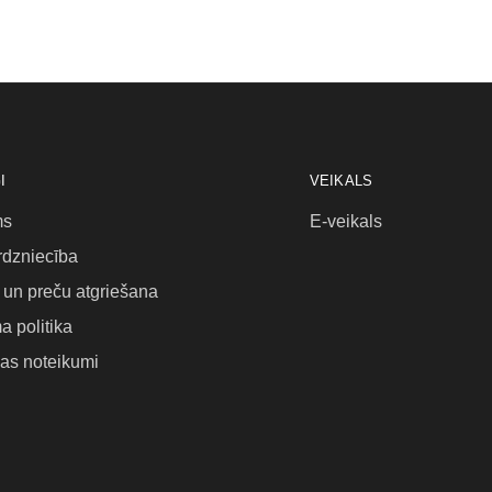
I
VEIKALS
ms
E-veikals
rdzniecība
un preču atgriešana
a politika
as noteikumi