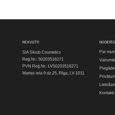
REKVIZĪTI
NODERĪG
Par mu
SIA Skrub Cosmetics
Reģ.Nr.: 50203516271
Vairumti
PVN Reģ.Nr.: LV50203516271
Piegāde 
Martas iela 9 dz.25, Rīga, LV-1011
Privātum
Lietošan
Kontakti