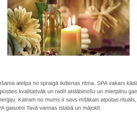
šama atelpa no spraigā ikdienas ritma. SPA vakars kādā
sties kvalitatīvāk un radīt atslābinošu un mierpilnu gais
erģiju. Katram no mums ir savs mīļākais atpūtas rituāls,
A gaisotni Tavā vannas istabā un mājoklī.