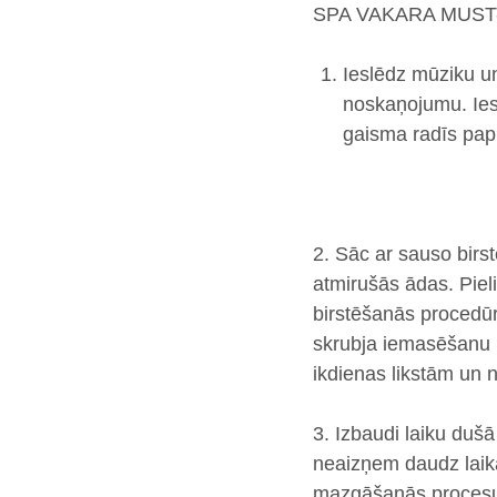
SPA VAKARA MUST
Ieslēdz mūziku u
noskaņojumu. Iesl
gaisma radīs pap
2. Sāc ar sauso birs
atmirušās ādas. Pieli
birstēšanās procedūr
skrubja iemasēšanu m
ikdienas likstām un n
3. Izbaudi laiku dušā
neaizņem daudz laika
mazgāšanās procesu 