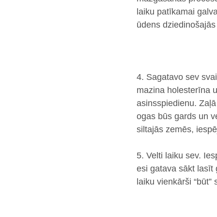
laiku patīkamai galv
ūdens dziedinošajās 
4. Sagatavo sev svai
mazina holesterīna u
asinsspiedienu. Zaļā 
ogas būs gards un ve
siltajās zemēs, iesp
5. Velti laiku sev. I
esi gatava sākt lasīt
laiku vienkārši “būt”