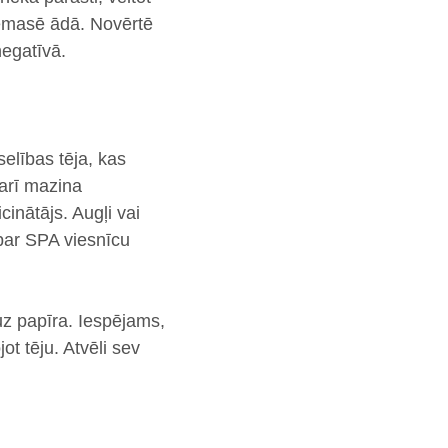
iemasē ādā. Novērtē
negatīvā.
elības tēja, kas
 arī mazina
cinātājs. Augļi vai
par SPA viesnīcu
 uz papīra. Iespējams,
ot tēju. Atvēli sev