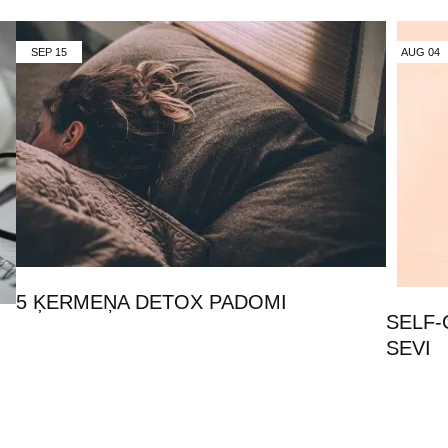
SEP
15
AUG
04
5 ĶERMEŅA DETOX PADOMI
SELF-
SEVI