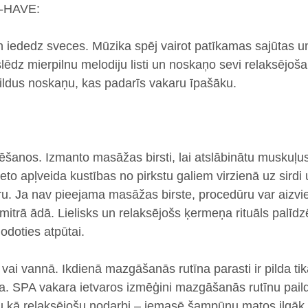
-HAVE:
n iededz sveces. Mūzika spēj vairot patīkamas sajūtas u
ēdz mierpilnu melodiju listi un noskaņo sevi relaksējoša
ildus noskaņu, kas padarīs vakaru īpašāku.
tēšanos. Izmanto masāžas birsti, lai atslābinātu muskuļu
eto apļveida kustības no pirkstu galiem virzienā uz sirdi
u. Ja nav pieejama masāžas birste, procedūru var aizviet
itrā ādā. Lielisks un relaksējošs ķermeņa rituāls palīdz
odoties atpūtai.
 vai vannā. Ikdienā mazgāšanās rutīna parasti ir pilda ti
. SPA vakara ietvaros izmēģini mazgāšanās rutīnu paild
kā relaksējošu nodarbi – iemasē šampūnu matos ilgāk ne