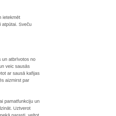
n ietekmēt
i atpūtai. Sveču
s un atbrīvotos no
 un veic sausās
ot ar sausā kafijas
ēs aizmirst par
kai pamatfunkciju un
zināt. Uztverot
kā parasti, veltot