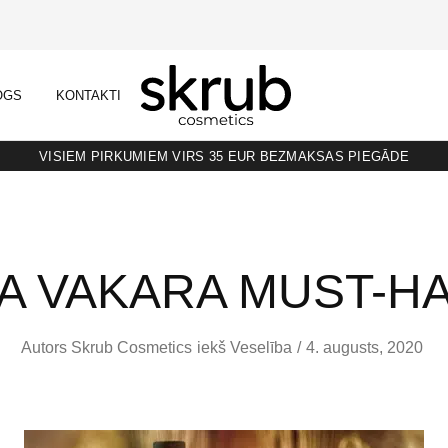
OGS
KONTAKTI
SKRUB
KAFIJAS
SKRUBIS
RAŽOTS
LATVIJĀ
VISIEM PIRKUMIEM VIRS 35 EUR BEZMAKSAS PIEGĀDE
A VAKARA MUST-H
Autors
Skrub Cosmetics
iekš
Veselība
4. augusts, 2020