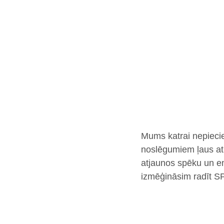
Mums katrai nepiecie
noslēgumiem ļaus atpū
atjaunos spēku un en
izmēģināsim radīt SP