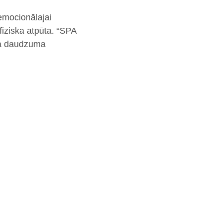
 emocionālajai
fiziska atpūta. “SPA
oša daudzuma