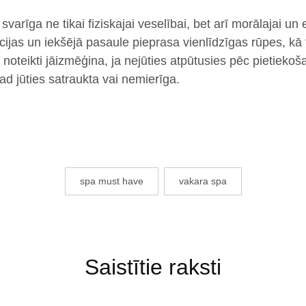
 svarīga ne tikai fiziskajai veselībai, bet arī morālajai un
ijas un iekšējā pasaule pieprasa vienlīdzīgas rūpes, kā 
 noteikti jāizmēģina, ja nejūties atpūtusies pēc pietiek
ad jūties satraukta vai nemierīga.
spa must have
vakara spa
Saistītie raksti