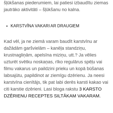
šļūkšanas piederumiem, lai patiesi izbaudītu ziemas
jautrāko aktivitāti – šļūkšanu no kalna.
KARSTVĪNA VAKARI AR DRAUGIEM
Kad vēl, ja ne ziemā varam baudīt karstvīnu ar
dažādām garšvielām – kanēļa standziņu,
krustnagliņām, apelsīna miziņu, utt.? Ja vēlies
uzturēt svētku noskaņas, rīko regulārus spēļu vai
filmu vakarus un paildzini prieku un kopā būšanas
labsajūtu, papildinot ar ziemīgu dzērienu. Ja neesi
karstvīna cienītājs, tik pat labi derēs karsti kakao vai
citi karstie dzērieni. Lasi bloga rakstu
3 KARSTO
DZĒRIENU RECEPTES SILTĀKAM VAKARAM.