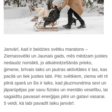
Janvārī, kad ir beidzies svētku maratons –
Ziemassvētki un Jaunais gads, mēs mēdzam justies
nedaudz nomākti, jo atkalredzešānās prieks,
ģimene, brīvais laiks un jautras aktivitātes ir tas, kas
pacilā un liek justies labi. Pēc svētkiem, ziema vēl rit
pilnā sparā un šis ir laiks, kad jāuzmundrina sevi un
jāparūpējas par savu fizisko un mentālo veselību, lai
sagaidītu pavasari enerģijas pilni un gatavi vasarai.
5 veidi, kā labi pavadīt laiku janvārī: