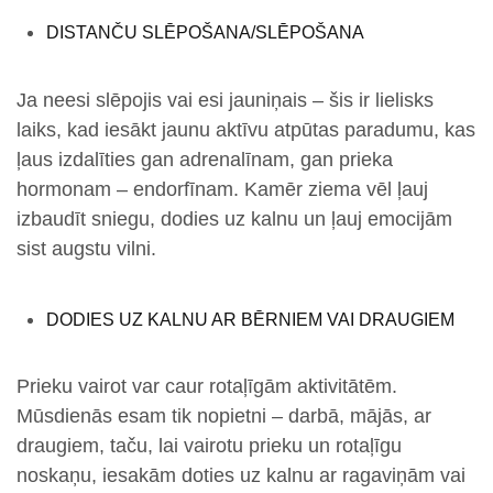
DISTANČU SLĒPOŠANA/SLĒPOŠANA
Ja neesi slēpojis vai esi jauniņais – šis ir lielisks
laiks, kad iesākt jaunu aktīvu atpūtas paradumu, kas
ļaus izdalīties gan adrenalīnam, gan prieka
hormonam – endorfīnam. Kamēr ziema vēl ļauj
izbaudīt sniegu, dodies uz kalnu un ļauj emocijām
sist augstu vilni.
DODIES UZ KALNU AR BĒRNIEM VAI DRAUGIEM
Prieku vairot var caur rotaļīgām aktivitātēm.
Mūsdienās esam tik nopietni – darbā, mājās, ar
draugiem, taču, lai vairotu prieku un rotaļīgu
noskaņu, iesakām doties uz kalnu ar ragaviņām vai