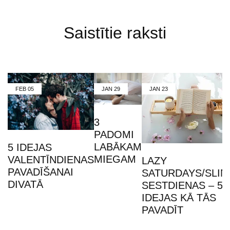
Saistītie raksti
FEB
05
JAN
29
JAN
23
3
PADOMI
LABĀKAM
5 IDEJAS
MIEGAM
VALENTĪNDIENAS
LAZY
PAVADĪŠANAI
SATURDAYS/SLIN
DIVATĀ
SESTDIENAS – 5
IDEJAS KĀ TĀS
PAVADĪT