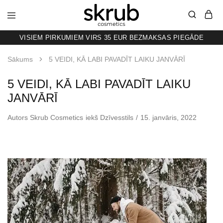
VISIEM PIRKUMIEM VIRS 35 EUR BEZMAKSAS PIEGĀDE
SKRUB
KAFIJAS
SKRUBIS
RAŽOTS
Sākums
5 VEIDI, KĀ LABI PAVADĪT LAIKU JANVĀRĪ
LATVIJĀ
5 VEIDI, KĀ LABI PAVADĪT LAIKU
JANVĀRĪ
Autors
Skrub Cosmetics
iekš
Dzīvesstils
15. janvāris, 2022