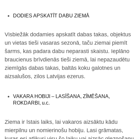
DODIES APSKATĪT DABU ZIEMĀ
Visbiežāk dodamies apskatīt dabas takas, objektus
un vietas tieši vasaras sezonā, taču ziemai piemīt
šarms, kas padara dabu neparasti skaistu. Ieplāno
braucienus brīvdienās tieši ziemā, lai nepazaudētu
ziemīgās dabas takas, baltās koku galotnes un
aizsalušos, zilos Latvijas ezerus.
VAKARA HOBIJI – LASĪŠANA, ZĪMĒŠANA,
ROKDARBI, u.c.
Ziema ir īstais laiks, lai vakaros aizsāktu kādu
mierpilnu un nomierinošu hobiju. Lasi grāmatas,
kuras esi atlikusi visu šo laiku vai aizsāc gleznošanu