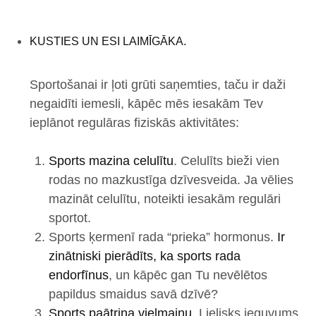
KUSTIES UN ESI LAIMĪGĀKA.
Sportošanai ir ļoti grūti saņemties, taču ir daži
negaidīti iemesli, kāpēc mēs iesakām Tev
ieplānot regulāras fiziskās aktivitātes:
Sports mazina celulītu
. Celulīts bieži vien
rodas no mazkustīga dzīvesveida. Ja vēlies
mazināt celulītu, noteikti iesakām regulāri
sportot.
Sports ķermenī rada “prieka” hormonus.
Ir
zinātniski pierādīts, ka sports rada
endorfīnus
, un kāpēc gan Tu nevēlētos
papildus smaidus savā dzīvē?
Sports paātrina vielmaiņu
. Lielisks ieguvums