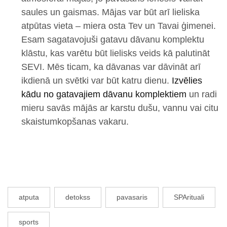
saules un gaismas. Mājas var būt arī lieliska
atpūtas vieta – miera osta Tev un Tavai ģimenei.
Esam sagatavojuši gatavu dāvanu komplektu
klāstu, kas varētu būt lielisks veids kā
palutināt
SEVI
. Mēs ticam, ka dāvanas var dāvināt arī
ikdienā un svētki var būt katru dienu.
Izvēlies
kādu no gatavajiem dāvanu komplektiem
un radi
mieru savās mājās ar karstu dušu, vannu vai citu
skaistumkopšanas vakaru.
atputa
detokss
pavasaris
SPArituali
sports