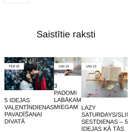
Saistītie raksti
FEB
05
JAN
29
JAN
23
3
PADOMI
LABĀKAM
5 IDEJAS
MIEGAM
VALENTĪNDIENAS
LAZY
PAVADĪŠANAI
SATURDAYS/SLIN
DIVATĀ
SESTDIENAS – 5
IDEJAS KĀ TĀS