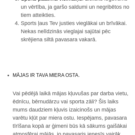
un vērtība, ja garšo saldumi un negribētos no
tiem atteikties.
Sports ļaus Tev justies vieglākai un brīvākai.
Nekas nelīdzinās vieglajai sajūtai pēc
skrējiena siltā pavasara vakarā.
MĀJAS IR TAVA MIERA OSTA.
Vai pēdējā laikā mājas kļuvušas par darba vietu,
ēdnīcu, bērnudārzu vai sporta zāli? Šis laiks
mums daudziem kļuvis izaicinošs un mājas
varētu kļūt par miera ostu. Iespējams, pavasara
tīrīšana kopā ar ģimeni būs kā sākums gaišākai
atmosfērai mājās, jo pavasaris ienesīs vairāk