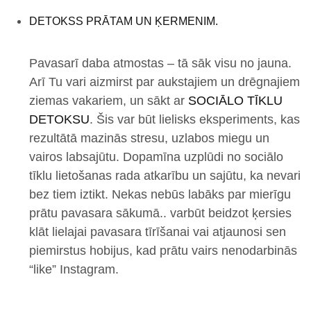
DETOKSS PRĀTAM UN ĶERMENIM.
Pavasarī daba atmostas – tā sāk visu no jauna.
Arī Tu vari aizmirst par aukstajiem un drēgnajiem
ziemas vakariem, un sākt ar
SOCIĀLO TĪKLU
DETOKSU
. Šis var būt lielisks eksperiments, kas
rezultātā mazinās stresu, uzlabos miegu un
vairos labsajūtu. Dopamīna uzplūdi no sociālo
tīklu lietošanas rada atkarību un sajūtu, ka nevari
bez tiem iztikt. Nekas nebūs labāks par mierīgu
prātu pavasara sākumā.. varbūt beidzot ķersies
klāt lielajai pavasara tīrīšanai vai atjaunosi sen
piemirstus hobijus, kad prātu vairs nenodarbinās
“like” Instagram.