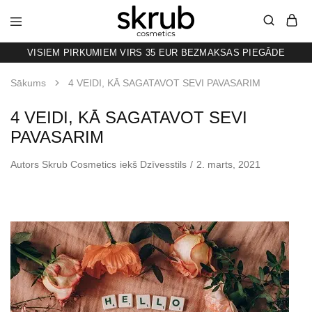
VISIEM PIRKUMIEM VIRS 35 EUR BEZMAKSAS PIEGĀDE
SKRUB
KAFIJAS
SKRUBIS
RAŽOTS
Sākums
4 VEIDI, KĀ SAGATAVOT SEVI PAVASARIM
LATVIJĀ
4 VEIDI, KĀ SAGATAVOT SEVI
PAVASARIM
Autors
Skrub Cosmetics
iekš
Dzīvesstils
2. marts, 2021