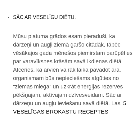
SĀC AR VESELĪGU DIĒTU.
Mūsu platuma grādos esam pieraduši, ka
dārzeņi un augļi ziemā garšo citādāk, tāpēc
vēsākajos gada mēnešos piemirstam parūpēties
par varavīksnes krāsām savā ikdienas diētā.
Atceries, ka arvien vairāk laika pavadot ārā,
organismam būs nepieciešams atgūties no
“ziemas miega” un uzkrāt enerģijas rezerves
pēkšņajam, aktīvajam dzīvesveidam. Sāc ar
dārzeņu un augļu ieviešanu savā diētā. Lasi
5
VESELĪGAS BROKASTU RECEPTES