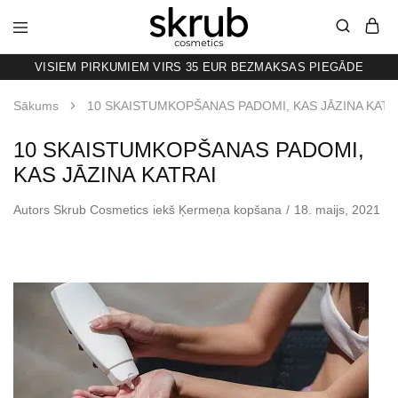
VISIEM PIRKUMIEM VIRS 35 EUR BEZMAKSAS PIEGĀDE
SKRUB
KAFIJAS
SKRUBIS
RAŽOTS
Sākums
10 SKAISTUMKOPŠANAS PADOMI, KAS JĀZINA KATR
LATVIJĀ
10 SKAISTUMKOPŠANAS PADOMI,
KAS JĀZINA KATRAI
Autors
Skrub Cosmetics
iekš
Ķermeņa kopšana
18. maijs, 2021