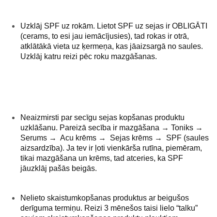
Uzklāj SPF uz rokām.
Lietot SPF uz sejas ir OBLIGĀTI
(cerams, to esi jau iemācījusies), tad rokas ir otrā,
atklātākā vieta uz ķermeņa, kas jāaizsargā no saules.
Uzklāj katru reizi pēc roku mazgāšanas.
Neaizmirsti par secīgu sejas kopšanas produktu
uzklāšanu.
Pareizā secība
ir mazgāšana → Toniks →
Serums → Acu krēms → Sejas krēms → SPF (saules
aizsardzība). Ja tev ir ļoti vienkārša rutīna, piemēram,
tikai mazgāšana un krēms, tad atceries, ka SPF
jāuzklāj pašās beigās.
Nelieto skaistumkopšanas produktus ar beigušos
derīguma termiņu.
Reizi 3 mēnešos taisi lielo “talku”