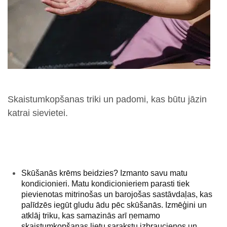
Skaistumkopšanas triki un padomi, kas būtu jāzin
katrai sievietei.
Skūšanās krēms beidzies?
Izmanto savu matu
kondicionieri. Matu kondicionieriem parasti tiek
pievienotas mitrinošas un barojošas sastāvdaļas, kas
palīdzēs iegūt gludu ādu pēc skūšanās. Izmēģini un
atklāj triku, kas samazinās arī ņemamo
skaistumkopšanas lietu sarakstu izbraucienos un