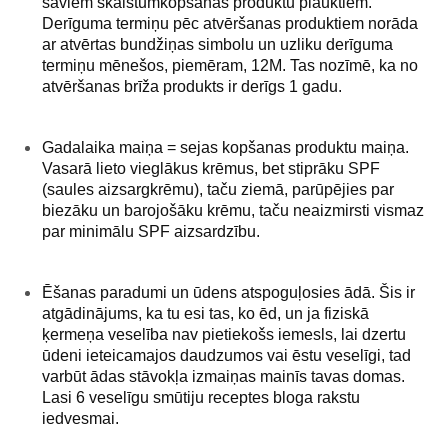
saviem skaistumkopšanas produktu plauktiem.
Derīguma termiņu pēc atvēršanas produktiem norāda
ar atvērtas bundžiņas simbolu un uzliku derīguma
termiņu mēnešos, piemēram, 12M. Tas nozīmē, ka no
atvēršanas brīža produkts ir derīgs 1 gadu.
Gadalaika maiņa = sejas kopšanas produktu maiņa.
Vasarā lieto vieglākus krēmus, bet stiprāku SPF
(saules aizsargkrēmu), taču ziemā, parūpējies par
biezāku un barojošāku krēmu, taču neaizmirsti vismaz
par minimālu SPF aizsardzību.
Ēšanas paradumi un ūdens atspoguļosies ādā.
Šis ir
atgādinājums, ka tu esi tas, ko ēd, un ja fiziskā
ķermeņa veselība nav pietiekošs iemesls, lai dzertu
ūdeni ieteicamajos daudzumos vai ēstu veselīgi, tad
varbūt ādas stāvokļa izmaiņas mainīs tavas domas.
Lasi
6 veselīgu smūtiju receptes
bloga rakstu
iedvesmai.