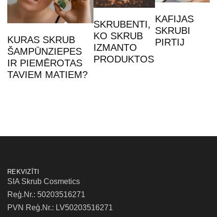
KAFIJAS
SKRUBENTI,
SKRUBI
KO SKRUB
KURAS SKRUB
PIRTIJ
IZMANTO
ŠAMPŪNZIEPES
PRODUKTOS
IR PIEMĒROTAS
TAVIEM MATIEM?
REKVIZĪTI
SIA Skrub Cosmetics
Reģ.Nr.: 50203516271
PVN Reģ.Nr.: LV50203516271