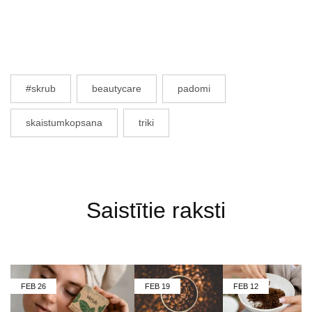
#skrub
beautycare
padomi
skaistumkopsana
triki
Saistītie raksti
FEB
26
FEB
19
FEB
12