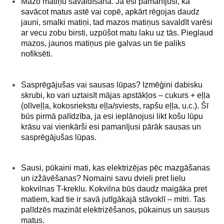
Mazo matiņu savaldīšana.
Ja esi pamanījusi, ka
savācot matus astē vai copē, apkārt rēgojas daudz
jauni, smalki matiņi, tad mazos matiņus savaldīt varēsi
ar vecu zobu birsti, uzpūšot matu laku uz tās. Pieglaud
mazos, jaunos matiņus pie galvas un tie paliks
nofiksēti.
Sasprēgājušas vai sausas lūpas? Izmēģini dabisku
skrubi
, ko vari uztaisīt mājas apstākļos – cukurs + eļļa
(olīveļļa, kokosriekstu eļļa/sviests, rapšu eļļa, u.c.). Šī
būs pirmā palīdzība, ja esi ieplānojusi likt košu lūpu
krāsu vai vienkārši esi pamanījusi pārāk sausas un
sasprēgājušas lūpas.
Sausi, pūkaini mati, kas elektrizējas pēc mazgāšanas
un izžāvēšanas?
Nomaini savu dvieli pret lielu
kokvilnas T-kreklu.
Kokvilna būs daudz maigāka pret
matiem, kad tie ir savā jutīgākajā stāvoklī – mitri. Tas
palīdzēs mazināt elektrizēšanos, pūkainus un sausus
matus.