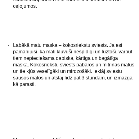
ceļojumos.
Labākā matu maska – kokosriekstu sviests.
Ja esi
pamanījusi, ka mati kļuvuši nespīdīgi un lūztoši, varbūt
tiem nepieciešama dabiska, kārtīga un bagātīga
maska. Kokosriekstu sviests pabaros un mitrinās matus
un tie kļūs veselīgāki un mirdzošāki. Ieklāj sviestu
sausos matos un atstāj līdz pat 3 stundām, un izmazgā
kā parasti.