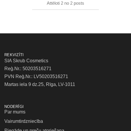
Attēloti
2
no
2
posts
REKVIZĪTI
SIA Skrub Cosmetics
Reģ.Nr.: 50203516271
PVN Reģ.Nr.: LV50203516271
Martas iela 9 dz.25, Rīga, LV-1011
NODERĪGI
Par mums
Vairumtirdzniecība
Piegāde un preču atgriešana