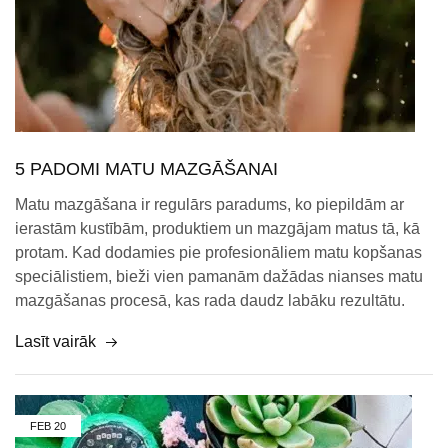
5 PADOMI MATU MAZGĀŠANAI
Matu mazgāšana ir regulārs paradums, ko piepildām ar
ierastām kustībām, produktiem un mazgājam matus tā, kā
protam. Kad dodamies pie profesionāliem matu kopšanas
speciālistiem, bieži vien pamanām dažādas nianses matu
mazgāšanas procesā, kas rada daudz labāku rezultātu.
Lasīt vairāk
FEB
20