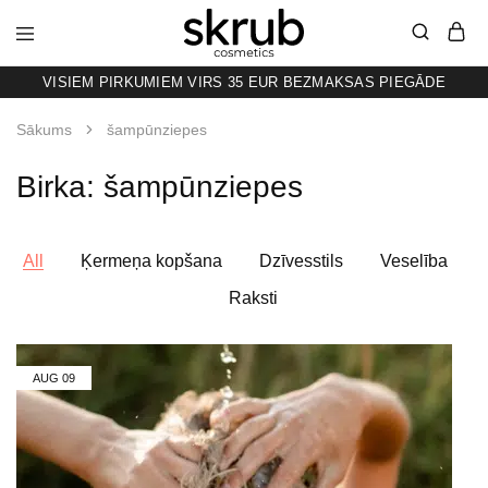
VISIEM PIRKUMIEM VIRS 35 EUR BEZMAKSAS PIEGĀDE
SKRUB
KAFIJAS
SKRUBIS
RAŽOTS
Sākums
šampūnziepes
LATVIJĀ
Birka:
šampūnziepes
All
Ķermeņa kopšana
Dzīvesstils
Veselība
Raksti
AUG
09