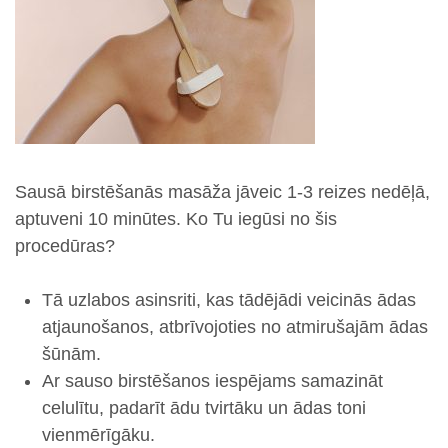
Sausā birstēšanās masāža jāveic 1-3 reizes nedēļā,
aptuveni 10 minūtes. Ko Tu iegūsi no šis
procedūras?
Tā uzlabos asinsriti, kas tādējādi veicinās ādas
atjaunošanos, atbrīvojoties no atmirušajām ādas
šūnām.
Ar sauso birstēšanos iespējams samazināt
celulītu, padarīt ādu tvirtāku un ādas toni
vienmērīgāku.