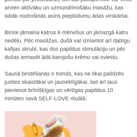
arvien aktīvāku un uzmundrinošāku masāžu, kas
labāk nodrošinās asins pieplūdumu ādas virskārtai.
Birste jāmaina katrus 6 mēnešus un jāmazgā katru
nedēļu. Pēc masāžas, dušā var izmantot arī dabīgu
kafijas skrubi, kas dos papildus stimulāciju un pēc
dušas iemasēt ādā barojošu krēmu vai sviestu.
Sausā birstēšanās ir trends, kas ne tikai palīdzēs
justies skaistākai un jauneklīgākai, bet arī ļaus
pievienot brīnišķīgas un vērtīgas papildus 10
minūtes savā SELF-LOVE rituālā.