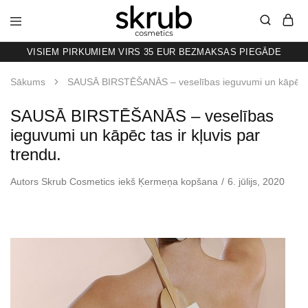
VISIEM PIRKUMIEM VIRS 35 EUR BEZMAKSAS PIEGĀDE
SKRUB
KAFIJAS
SKRUBIS
RAŽOTS
Sākums
SAUSĀ BIRSTĒŠANĀS – veselības ieguvumi un kāpēc tas
LATVIJĀ
SAUSĀ BIRSTĒŠANĀS – veselības
ieguvumi un kāpēc tas ir kļuvis par
trendu.
Autors
Skrub Cosmetics
iekš
Ķermeņa kopšana
6. jūlijs, 2020