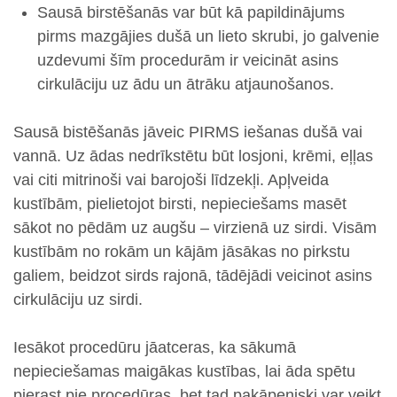
Sausā birstēšanās var būt kā papildinājums
pirms mazgājies dušā un lieto skrubi, jo galvenie
uzdevumi šīm procedurām ir veicināt asins
cirkulāciju uz ādu un ātrāku atjaunošanos.
Sausā bistēšanās jāveic PIRMS iešanas dušā vai
vannā. Uz ādas nedrīkstētu būt losjoni, krēmi, eļļas
vai citi mitrinoši vai barojoši līdzekļi. Apļveida
kustībām, pielietojot birsti, nepieciešams masēt
sākot no pēdām uz augšu – virzienā uz sirdi. Visām
kustībām no rokām un kājām jāsākas no pirkstu
galiem, beidzot sirds rajonā, tādējādi veicinot asins
cirkulāciju uz sirdi.
Iesākot procedūru jāatceras, ka sākumā
nepieciešamas maigākas kustības, lai āda spētu
pierast pie procedūras, bet tad pakāpeniski var veikt