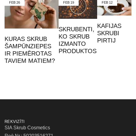
FEB
26
FEB
19
FEB
12
KAFIJAS
SKRUBENTI,
SKRUBI
KO SKRUB
KURAS SKRUB
PIRTIJ
IZMANTO
ŠAMPŪNZIEPES
PRODUKTOS
IR PIEMĒROTAS
TAVIEM MATIEM?
REKVIZĪTI
SIA Skrub Cosmetics
Reģ.Nr.: 50203516271