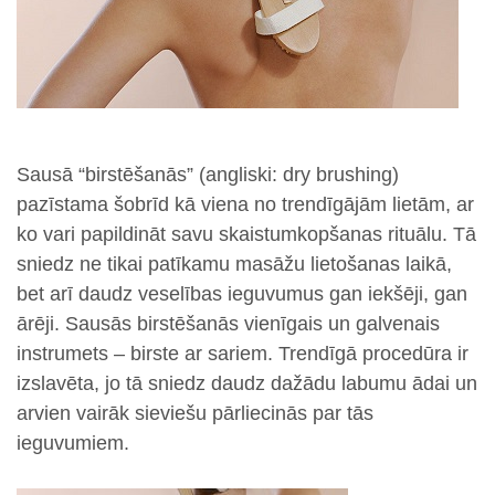
Sausā “birstēšanās” (angliski: dry brushing)
pazīstama šobrīd kā viena no trendīgājām lietām, ar
ko vari papildināt savu skaistumkopšanas rituālu. Tā
sniedz ne tikai patīkamu masāžu lietošanas laikā,
bet arī daudz veselības ieguvumus gan iekšēji, gan
ārēji. Sausās birstēšanās vienīgais un galvenais
instrumets – birste ar sariem. Trendīgā procedūra ir
izslavēta, jo tā sniedz daudz dažādu labumu ādai un
arvien vairāk sieviešu pārliecinās par tās
ieguvumiem.