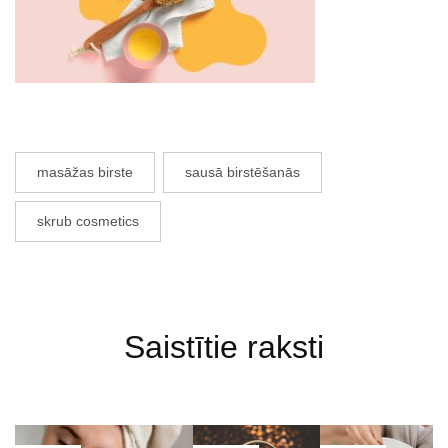
masāžas birste
sausā birstēšanās
skrub cosmetics
Saistītie raksti