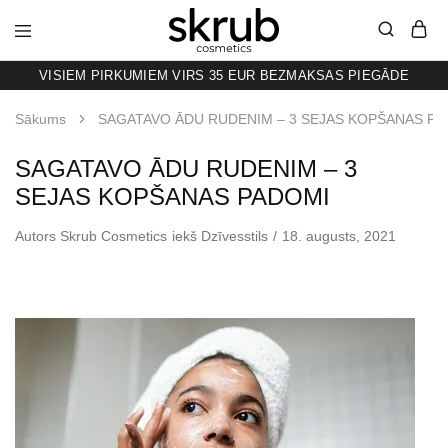
VISIEM PIRKUMIEM VIRS 35 EUR BEZMAKSAS PIEGĀDE
SKRUB
KAFIJAS
SKRUBIS
RAŽOTS
Sākums
SAGATAVO ĀDU RUDENIM – 3 SEJAS KOPŠANAS PA
LATVIJĀ
SAGATAVO ĀDU RUDENIM – 3
SEJAS KOPŠANAS PADOMI
Autors
Skrub Cosmetics
iekš
Dzīvesstils
18. augusts, 2021