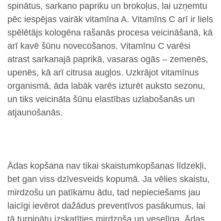
spinātus, sarkano papriku un brokoļus, lai uzņemtu
pēc iespējas vairāk vitamīna A. Vitamīns C arī ir liels
spēlētājs kologēna rašanās procesa veicināšanā, kā
arī kavē šūnu novecošanos. Vitamīnu C varēsi
atrast sarkanajā paprikā, vasaras ogās – zemenēs,
upenēs, kā arī citrusa augļos. Uzkrājot vitamīnus
organismā, āda labāk varēs izturēt auksto sezonu,
un tiks veicināta šūnu elastības uzlabošanās un
atjaunošanās.
Ādas kopšana nav tikai skaistumkopšanas līdzekļi,
bet gan viss dzīvesveids kopumā. Ja vēlies skaistu,
mirdzošu un patīkamu ādu, tad nepieciešams jau
laicīgi ievērot dažādus preventīvos pasākumus, lai
tā turpinātu izskatīties mirdzoša un veselīga. Ādas