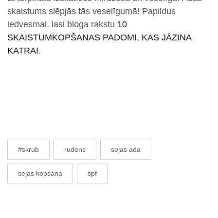
skaistums slēpjās tās veselīgumā! Papildus
iedvesmai, lasi bloga rakstu
10
SKAISTUMKOPŠANAS PADOMI, KAS JĀZINA
KATRAI
.
#skrub
rudens
sejas ada
sejas kopsana
spf