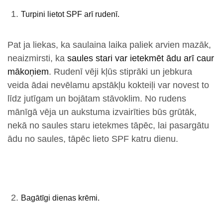
Turpini lietot SPF arī rudenī.
Pat ja liekas, ka saulaina laika paliek arvien mazāk,
neaizmirsti, ka
saules stari var ietekmēt ādu arī caur
mākoņiem
. Rudenī vēji kļūs stiprāki un jebkura
veida ādai nevēlamu apstākļu kokteiļi var novest to
līdz jutīgam un bojātam stāvoklim. No rudens
mānīgā vēja un aukstuma izvairīties būs grūtāk,
nekā no saules staru ietekmes tāpēc, lai pasargātu
ādu no saules, tāpēc lieto SPF katru dienu.
Bagātīgi dienas krēmi.