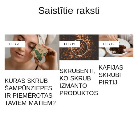
Saistītie raksti
FEB
26
FEB
19
FEB
12
KAFIJAS
SKRUBENTI,
SKRUBI
KO SKRUB
KURAS SKRUB
PIRTIJ
IZMANTO
ŠAMPŪNZIEPES
PRODUKTOS
IR PIEMĒROTAS
TAVIEM MATIEM?