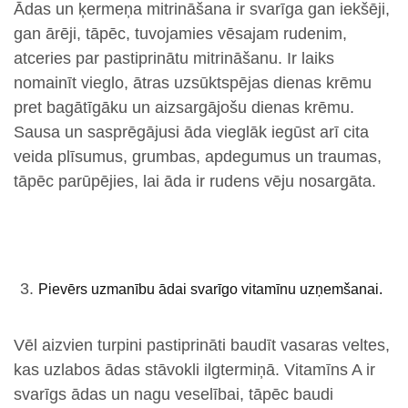
Ādas un ķermeņa mitrināšana ir svarīga gan iekšēji,
gan ārēji, tāpēc, tuvojamies vēsajam rudenim,
atceries par pastiprinātu mitrināšanu. Ir laiks
nomainīt vieglo, ātras uzsūktspējas dienas krēmu
pret bagātīgāku un aizsargājošu dienas krēmu.
Sausa un sasprēgājusi āda vieglāk iegūst arī cita
veida plīsumus, grumbas, apdegumus un traumas,
tāpēc parūpējies, lai āda ir rudens vēju nosargāta.
Pievērs uzmanību ādai svarīgo vitamīnu uzņemšanai.
Vēl aizvien turpini pastiprināti baudīt vasaras veltes,
kas uzlabos ādas stāvokli ilgtermiņā. Vitamīns A ir
svarīgs ādas un nagu veselībai, tāpēc baudi