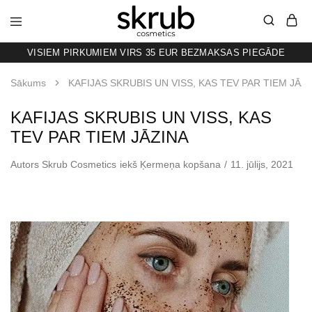
VISIEM PIRKUMIEM VIRS 35 EUR BEZMAKSAS PIEGĀDE
SKRUB
KAFIJAS
SKRUBIS
RAŽOTS
Sākums
KAFIJAS SKRUBIS UN VISS, KAS TEV PAR TIEM JĀZ
LATVIJĀ
KAFIJAS SKRUBIS UN VISS, KAS
TEV PAR TIEM JĀZINA
Autors
Skrub Cosmetics
iekš
Ķermeņa kopšana
11. jūlijs, 2021