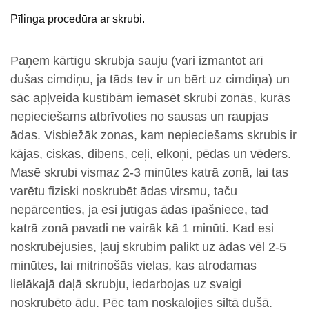
Pīlinga procedūra ar skrubi.
Paņem kārtīgu skrubja sauju (vari izmantot arī
dušas cimdiņu, ja tāds tev ir un bērt uz cimdiņa) un
sāc apļveida kustībām iemasēt skrubi zonās, kurās
nepieciešams atbrīvoties no sausas un raupjas
ādas. Visbiežāk zonas, kam nepieciešams skrubis ir
kājas, ciskas, dibens, ceļi, elkoņi, pēdas un vēders.
Masē skrubi vismaz 2-3 minūtes katrā zonā, lai tas
varētu fiziski noskrubēt ādas virsmu, taču
nepārcenties, ja esi jutīgas ādas īpašniece, tad
katrā zonā pavadi ne vairāk kā 1 minūti. Kad esi
noskrubējusies, ļauj skrubim palikt uz ādas vēl 2-5
minūtes, lai mitrinošās vielas, kas atrodamas
lielākajā daļā skrubju, iedarbojas uz svaigi
noskrubēto ādu. Pēc tam noskalojies siltā dušā.