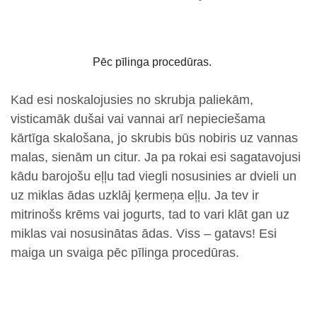
Pēc pīlinga procedūras.
Kad esi noskalojusies no skrubja paliekām,
visticamāk dušai vai vannai arī nepieciešama
kārtīga skalošana, jo skrubis būs nobiris uz vannas
malas, sienām un citur. Ja pa rokai esi sagatavojusi
kādu barojošu eļļu tad viegli nosusinies ar dvieli un
uz miklas ādas uzklāj ķermeņa eļļu. Ja tev ir
mitrinošs krēms vai jogurts, tad to vari klāt gan uz
miklas vai nosusinātas ādas. Viss – gatavs! Esi
maiga un svaiga pēc pīlinga procedūras.