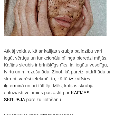
Atklāj veidus, kā ar kafijas skrubja palīdzību vari
iegūt vērtīgu un funkcionālu pīlinga pieredzi mājās.
Kafijas skrubis ir brīnišķīgs rīks, lai iegūtu veselīgu,
tvirtu un mirdzošu ādu. Zinot, kā pareizi attīrīt ādu ar
skrubi, varēsi ietekmēt to, kā tā
izskatīsies
ilgtermiņā
un arī tūlītēji. Mēs, kafijas skrubja
entuziasti vēlamies pastāstīt par
KAFIJAS
SKRUBJA
pareizu lietošanu.