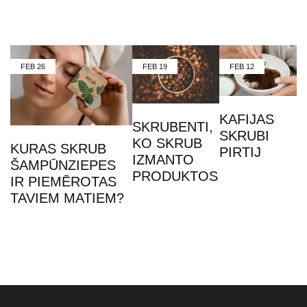
FEB
26
FEB
19
FEB
12
KAFIJAS
SKRUBENTI,
SKRUBI
KO SKRUB
KURAS SKRUB
PIRTIJ
IZMANTO
ŠAMPŪNZIEPES
PRODUKTOS
IR PIEMĒROTAS
TAVIEM MATIEM?