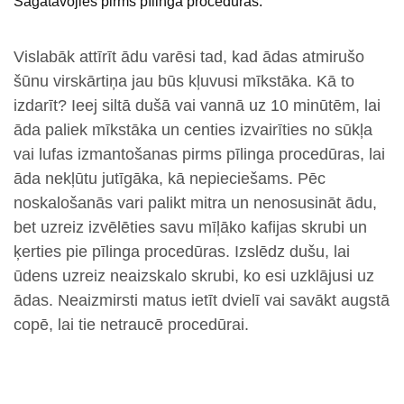
Sagatavojies pirms pīlinga procedūras.
Vislabāk attīrīt ādu varēsi tad, kad ādas atmirušo
šūnu virskārtiņa jau būs kļuvusi mīkstāka. Kā to
izdarīt? Ieej siltā dušā vai vannā uz 10 minūtēm, lai
āda paliek mīkstāka un centies izvairīties no sūkļa
vai lufas izmantošanas pirms pīlinga procedūras, lai
āda nekļūtu jutīgāka, kā nepieciešams. Pēc
noskalošanās vari palikt mitra un nenosusināt ādu,
bet uzreiz izvēlēties savu mīļāko kafijas skrubi un
ķerties pie pīlinga procedūras. Izslēdz dušu, lai
ūdens uzreiz neaizskalo skrubi, ko esi uzklājusi uz
ādas. Neaizmirsti matus ietīt dvielī vai savākt augstā
copē, lai tie netraucē procedūrai.