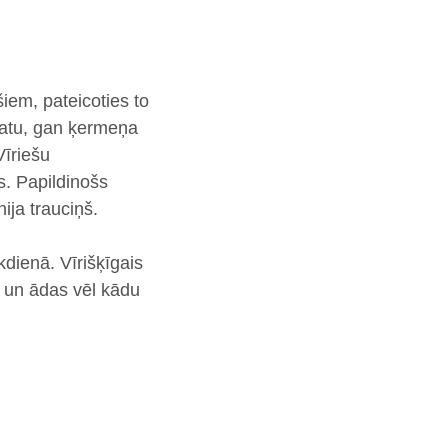
šiem, pateicoties to
atu, gan ķermeņa
Vīriešu
s
. Papildinošs
ja trauciņš.
ikdienā
. Vīrišķīgais
 un ādas vēl kādu