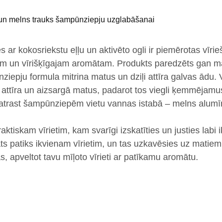
un
melns trauks šampūnziepju uzglabāšanai
es
ar
kokosriekstu eļļu
un
aktivēto ogli
ir piemērotas vīrie
am
un
vīrišķīgajam aromātam
. Produkts paredzēts
gan m
nziepju formula
mitrina matus
un
dziļi attīra
galvas ādu. 
i
attīra
un
aizsargā
matus,
padarot tos viegli ķemmējamu
atrast šampūnziepēm vietu vannas istabā – melns alumīni
raktiskam
vīrietim, kam svarīgi izskatīties un justies labi 
 patiks ikvienam vīrietim, un tas uzkavēsies uz matiem
, apveltot tavu mīļoto vīrieti ar patīkamu aromātu.