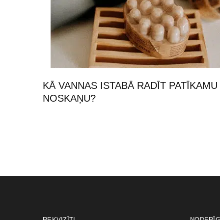
KĀ VANNAS ISTABĀ RADĪT PATĪKAMU
NOSKAŅU?
REKVIZĪTI
NODERĪG