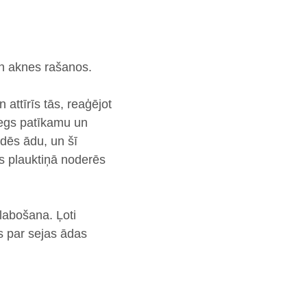
n aknes rašanos
.
attīrīs tās, reaģējot
iegs patīkamu un
dēs ādu, un šī
es plauktiņā noderēs
zlabošana
. Ļoti
s par sejas ādas