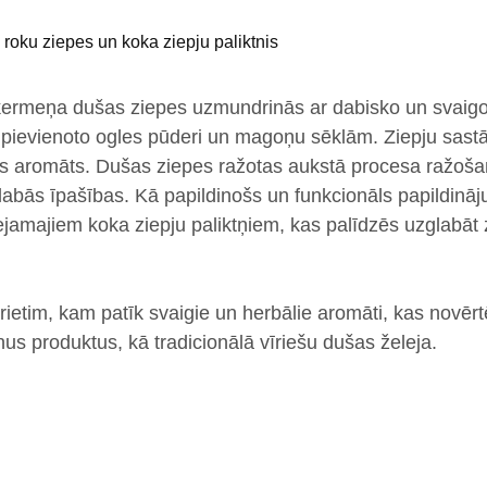
roku ziepes
un
koka ziepju paliktnis
ķermeņa dušas ziepes uzmundrinās ar
dabisko un svaig
 pievienoto
ogles pūderi un magoņu sēklām.
Ziepju sast
sks aromāts. Dušas ziepes
ražotas aukstā procesa ražoša
labās īpašības. Kā papildinošs un funkcionāls papildināj
amajiem koka ziepju paliktņiem, kas palīdzēs uzglabāt
īrietim, kam patīk svaigie un herbālie aromāti,
kas novērt
us produktus, kā tradicionālā vīriešu dušas želeja.