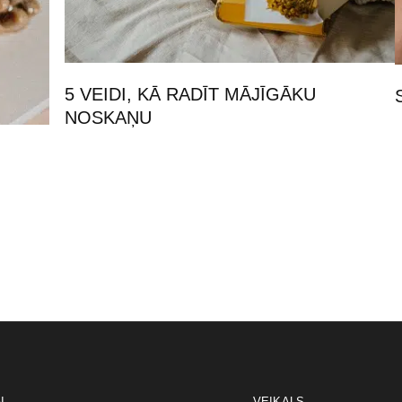
5 VEIDI, KĀ RADĪT MĀJĪGĀKU
NOSKAŅU
I
VEIKALS