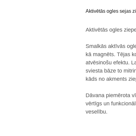
Aktivētās ogles sejas z
Aktivētās ogles zie
Smalkās aktīvās ogle
kā magnēts.
Tējas k
atvēsinošu efektu
.
L
sviesta bāze to mitr
kāds no akments ziep
Dāvana piemērota
v
vērtīgs un funkcionā
veselību.