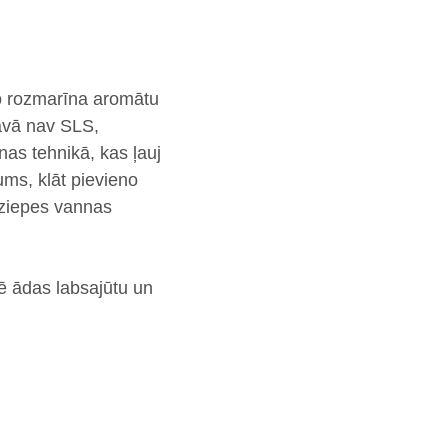
o rozmarīna aromātu
āvā nav SLS,
nas tehnikā,
kas ļauj
ums, klāt pievieno
 ziepes vannas
ē ādas labsajūtu un