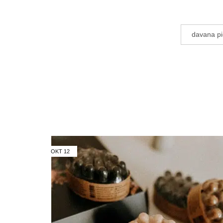
davana pi
OKT
12