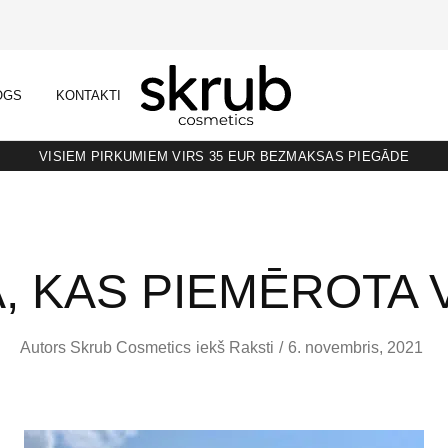
OGS
KONTAKTI
SKRUB
KAFIJAS
SKRUBIS
RAŽOTS
LATVIJĀ
VISIEM PIRKUMIEM VIRS 35 EUR BEZMAKSAS PIEGĀDE
, KAS PIEMĒROTA V
Autors
Skrub Cosmetics
iekš
Raksti
6. novembris, 2021