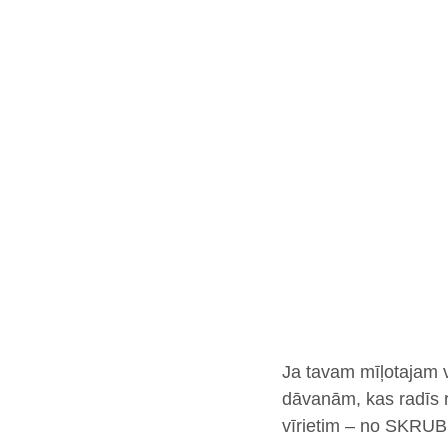
Ja tavam mīļotajam vī
dāvanām, kas radīs 
vīrietim – no SKRUB