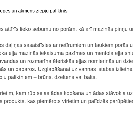
iepes
un
akmens ziepju paliktnis
pes
attīrīs lieko sebumu no porām
, kā arī
mazinās pinņu u
s daļiņas sasaistīsies ar netīrumiem un taukiem porās un 
oka eļļa mazinās iekaisuma
pazīmes
un mentola eļļa sn
avandas un rozmarīna ēteriskās eļļas
nomierinās un dzie
inās un pabaros. Uzglabāšanai uz vannas istabas izlietn
ju paliktņiem – brūns, dzeltens vai balts.
īrietim, kam rūp sejas ādas kopšana un ādas stāvokļa u
ls produkts, kas piemērots vīrietim un palīdzēs parūpētie