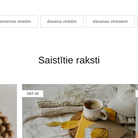
emerota virietim
davana virietim
davanas viriesiem
Saistītie raksti
OKT
03