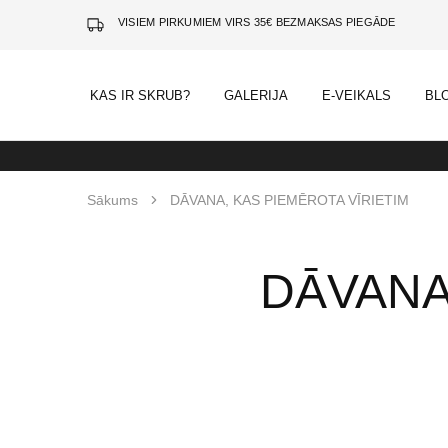
VISIEM PIRKUMIEM VIRS 35€ BEZMAKSAS PIEGĀDE
KAS IR SKRUB?
GALERIJA
E-VEIKALS
BL
Sākums
DĀVANA, KAS PIEMĒROTA VĪRIETIM
DĀVANA