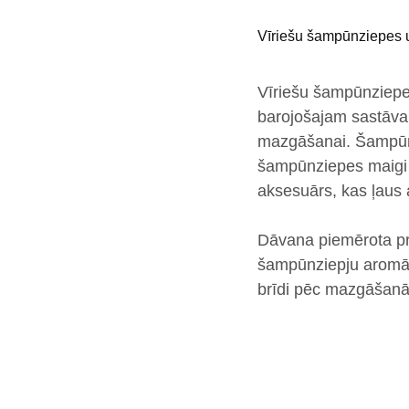
Vīriešu šampūnziepes
Vīriešu šampūnziep
barojošajam sastāv
mazgāšanai
. Šampū
šampūnziepes maig
aksesuārs, kas ļaus 
Dāvana piemērota p
šampūnziepju aromāts
brīdi pēc mazgāšanās