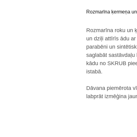
Rozmarīna ķermeņa un 
Rozmarīna roku un 
un
dziļi attīrīs ādu
ar
parabēni un sintēti
saglabāt sastāvdaļu 
kādu no SKRUB pieej
istabā.
Dāvana piemērota
v
labprāt izmēģina jaun