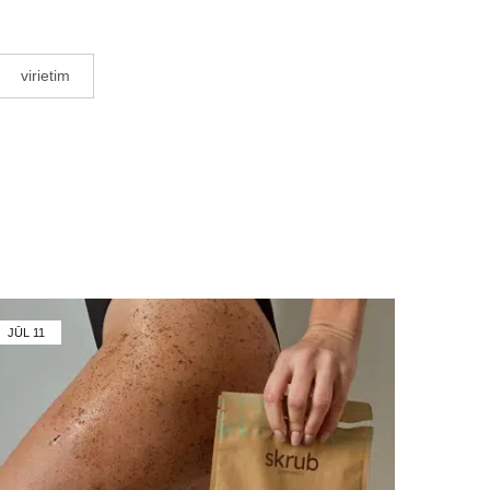
virietim
JŪL
11