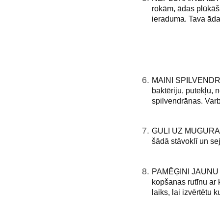
rokām, ādas plūkāša
ieraduma. Tava āda 
MAINI SPILVENDRĀ
baktēriju, putekļu, 
spilvendrānas. Varb
GULI UZ MUGURAS. G
šādā stāvoklī un se
PAMĒĢINI JAUNU S
kopšanas rutīnu ar 
laiks, lai izvērtētu 