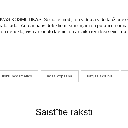
KOSMĒTIKAS. Sociālie mediji un virtuālā vide lauž priekšsta
mālai ādai. Āda ar pāris defektiem, krunciņām un porām ir normā
i un nenoklāj visu ar tonālo krēmu, un ar laiku iemīlēsi sevi – da
#skrubcosmetics
ādas kopšana
kafijas skrubis
Saistītie raksti