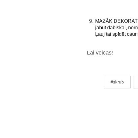
MAZĀK DEKORATĪVĀS 
jābūt dabiskai, nor
Ļauj tai spīdēt caur
Lai veicas!
#skrub