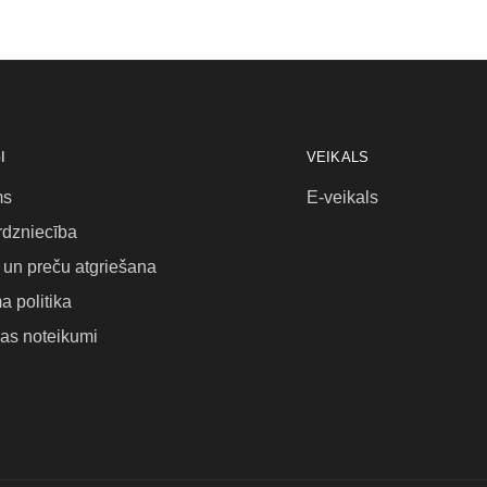
I
VEIKALS
ms
E-veikals
rdzniecība
un preču atgriešana
a politika
as noteikumi