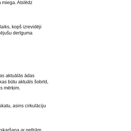
a miega. Atslēdz
, kopš izrevidēji
ecējušu derīguma
s aktuālās ādas
kas būtu aktuāls šobrīd,
as mērķim.
atu, asins cirkulāciju
skaršana ar netīrām