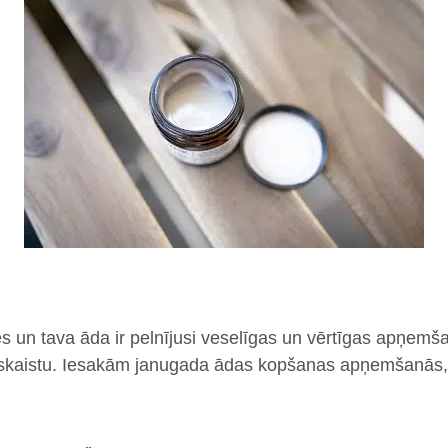
s un tava āda ir pelnījusi veselīgas un vērtīgas apņemšan
skaistu. Iesakām janugada ādas kopšanas apņemšanās, k