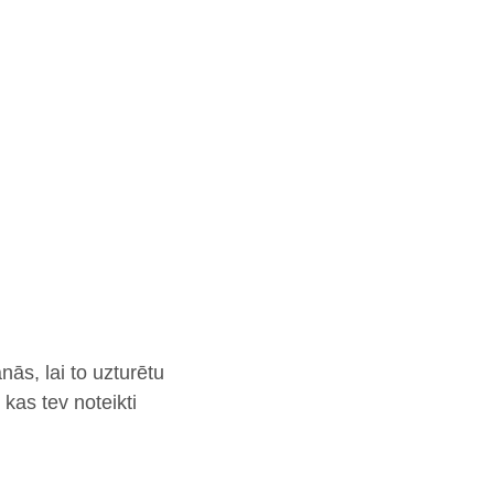
ās, lai to uzturētu
as tev noteikti