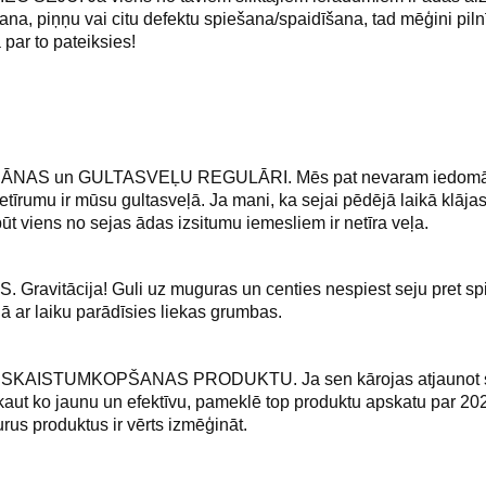
na, piņņu vai citu defektu spiešana/spaidīšana, tad mēģini pilnī
par to pateiksies!
NAS un GULTASVEĻU REGULĀRI. Mēs pat nevaram iedomāti
netīrumu ir mūsu gultasveļā. Ja mani, ka sejai pēdējā laikā klājas
ūt viens no sejas ādas izsitumu iemesliem ir netīra veļa.
ravitācija! Guli uz muguras un centies nespiest seju pret spi
jā ar laiku parādīsies liekas grumbas.
KAISTUMKOPŠANAS PRODUKTU. Ja sen kārojas atjaunot sa
kaut ko jaunu un efektīvu, pameklē top produktu apskatu par 2021
kurus produktus ir vērts izmēģināt.