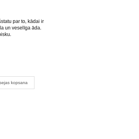
tu par to, kādai ir
la un veselīga āda.
bisku.
sejas kopsana