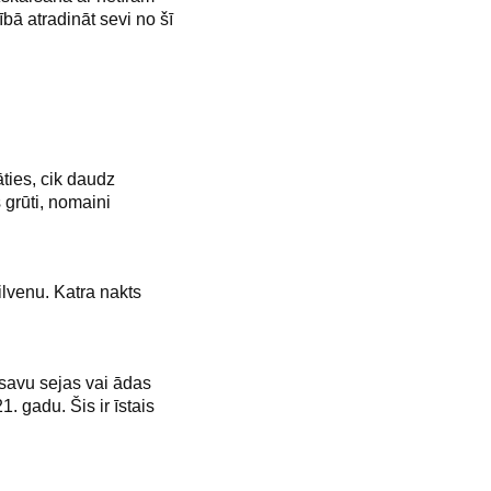
bā atradināt sevi no šī
es, cik daudz
 grūti, nomaini
lvenu. Katra nakts
vu sejas vai ādas
. gadu. Šis ir īstais