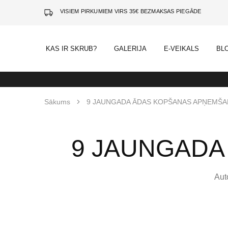
VISIEM PIRKUMIEM VIRS 35€ BEZMAKSAS PIEGĀDE
KAS IR SKRUB?
GALERIJA
E-VEIKALS
BL
Sākums
9 JAUNGADA ĀDAS KOPŠANAS APŅEMŠA
9 JAUNGADA
Aut