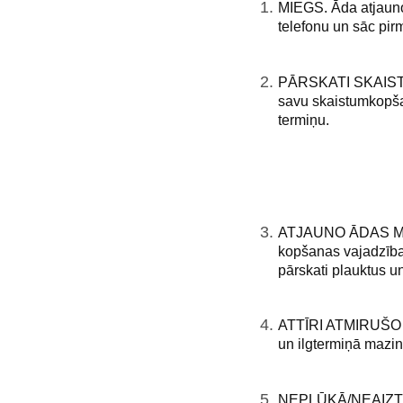
MIEGS. Āda atjaunoj
telefonu un sāc pirm
PĀRSKATI SKAISTU
savu skaistumkopšan
termiņu.
ATJAUNO ĀDAS MĒR
kopšanas vajadzības
pārskati plauktus u
ATTĪRI ATMIRUŠO ĀDU
un ilgtermiņā mazinā
NEPLŪKĀ/NEAIZTIEC 