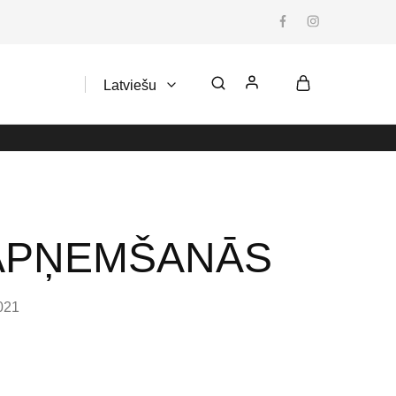
Latviešu
Latviešu
 APŅEMŠANĀS
021