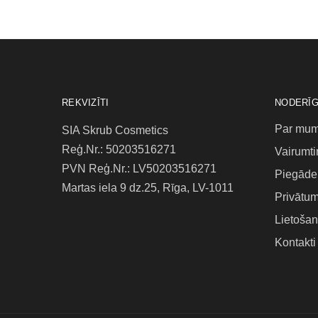
REKVIZĪTI
NODERĪG
Par mu
SIA Skrub Cosmetics
Reģ.Nr.: 50203516271
Vairumti
PVN Reģ.Nr.: LV50203516271
Piegāde 
Martas iela 9 dz.25, Rīga, LV-1011
Privātum
Lietošan
Kontakti