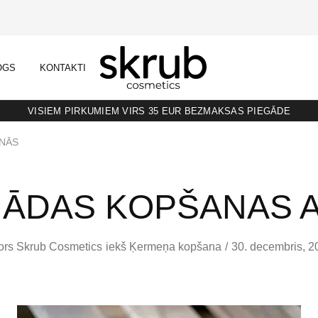
OGS
KONTAKTI
SKRUB
KAFIJAS
SKRUBIS
RAŽOTS
LATVIJĀ
VISIEM PIRKUMIEM VIRS 35 EUR BEZMAKSAS PIEGĀDE
NĀS
 ĀDAS KOPŠANAS
ors
Skrub Cosmetics
iekš
Ķermeņa kopšana
30. decembris, 2