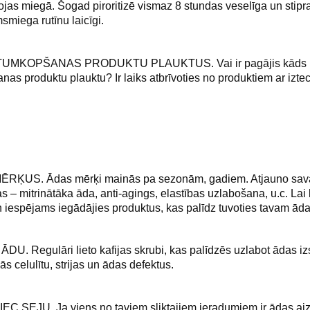
as miegā. Šogad piroritizē vismaz 8 stundas veselīga un stipr
smiega rutīnu laicīgi.
MKOPŠANAS PRODUKTU PLAUKTUS. Vai ir pagājis kāds laiks
as produktu plauktu? Ir laiks atbrīvoties no produktiem ar izt
ĶUS. Ādas mērķi mainās pa sezonām, gadiem. Atjauno sava
 – mitrinātāka āda, anti-agings, elastības uzlabošana, u.c. Lai 
n iespējams iegādājies produktus, kas palīdz tuvoties tavam ād
. Regulāri lieto kafijas skrubi, kas palīdzēs uzlabot ādas izsk
s celulītu, strijas un ādas defektus.
SEJU. Ja viens no taviem sliktajiem ieradumiem ir ādas aiz