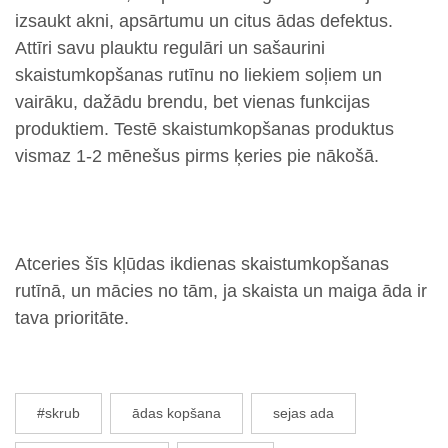
izsaukt akni, apsārtumu un citus ādas defektus.
Attīri savu plauktu regulāri un sašaurini
skaistumkopšanas rutīnu no liekiem soļiem un
vairāku, dažādu brendu, bet vienas funkcijas
produktiem. Testē skaistumkopšanas produktus
vismaz 1-2 mēnešus pirms ķeries pie nākošā.
Atceries šīs kļūdas ikdienas skaistumkopšanas
rutīnā, un mācies no tām, ja skaista un maiga āda ir
tava prioritāte.
#skrub
ādas kopšana
sejas ada