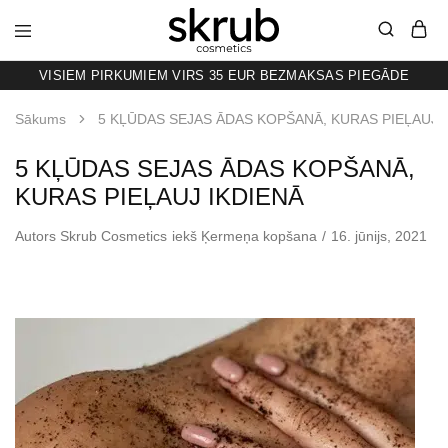
VISIEM PIRKUMIEM VIRS 35 EUR BEZMAKSAS PIEGĀDE
SKRUB
KAFIJAS
SKRUBIS
RAŽOTS
Sākums
5 KĻŪDAS SEJAS ĀDAS KOPŠANĀ, KURAS PIEĻAUJ 
LATVIJĀ
5 KĻŪDAS SEJAS ĀDAS KOPŠANĀ,
KURAS PIEĻAUJ IKDIENĀ
Autors
Skrub Cosmetics
iekš
Ķermeņa kopšana
16. jūnijs, 2021