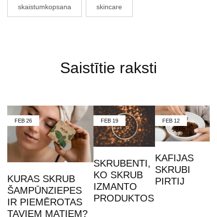
skaistumkopsana
skincare
Saistītie raksti
FEB
26
FEB
19
FEB
12
KAFIJAS
SKRUBENTI,
SKRUBI
KO SKRUB
KURAS SKRUB
PIRTIJ
IZMANTO
ŠAMPŪNZIEPES
PRODUKTOS
IR PIEMĒROTAS
TAVIEM MATIEM?