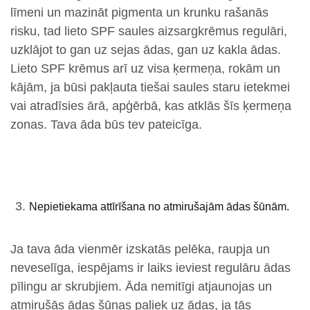
līmeni un mazināt pigmenta un krunku rašanās
risku, tad lieto SPF saules aizsargkrēmus regulāri,
uzklājot to gan uz sejas ādas, gan uz kakla ādas.
Lieto SPF krēmus arī uz visa ķermeņa, rokām un
kājām, ja būsi pakļauta tiešai saules staru ietekmei
vai atradīsies ārā, apģērbā, kas atklās šīs ķermeņa
zonas. Tava āda būs tev pateicīga.
Nepietiekama attīrīšana no atmirušajām ādas šūnām.
Ja tava āda vienmēr izskatās pelēka, raupja un
neveselīga, iespējams ir laiks ieviest regulāru ādas
pīlingu ar skrubjiem. Āda nemitīgi atjaunojas un
atmirušās ādas šūnas paliek uz ādas, ja tās