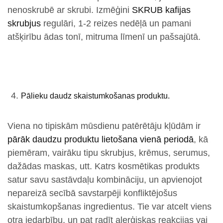
nenoskrubē ar skrubi. Izmēģini
SKRUB kafijas
skrubjus
regulāri, 1-2 reizes nedēļā un pamani
atšķirību ādas tonī, mitruma līmenī un pašsajūtā.
Pālieku daudz skaistumkošanas produktu.
Viena no tipiskām mūsdienu patērētāju kļūdām ir
pārāk daudzu produktu lietošana vienā periodā
, kā
piemēram, vairāku tipu skrubjus, krēmus, serumus,
dažādas maskas, utt. Katrs kosmētikas produkts
satur savu sastāvdaļu kombināciju, un apvienojot
nepareizā secībā savstarpēji konfliktējošus
skaistumkopšanas ingredientus. Tie var atcelt viens
otra iedarbību, un pat radīt alerģiskas reakcijas vai