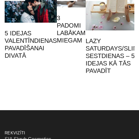
3
PADOMI
LABĀKAM
5 IDEJAS
MIEGAM
VALENTĪNDIENAS
LAZY
PAVADĪŠANAI
SATURDAYS/SLIN
DIVATĀ
SESTDIENAS – 5
IDEJAS KĀ TĀS
PAVADĪT
REKVIZĪTI