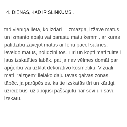
DIENĀS, KAD IR SLINKUMS..
tad vienīgā lieta, ko izdari – izmazgā, izžāvē matus
un izmanto apaļu vai parastu matu ķemmi, ar kuras
palīdzību žāvējot matus ar fēnu pacel saknes,
ieveido matus, nolīdzini tos. Tīri un kopti mati tūlītēji
ļaus izskatīties labāk, pat ja nav vēlmes domāt par
apģērbu vai uzklāt dekoratīvo kosmētiku. Vizuāli
mati “aizņem” lielāko daļu tavas galvas zonas,
tāpēc, ja parūpēsies, ka tie izskatās tīri un kārtīgi,
uzreiz būsi uzlabojusi pašsajūtu par sevi un savu
izskatu.