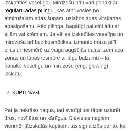
izskatīties veselīgai. Mirdzošu ādu vari panākt ar
regulāru ādas pīlingu,
kas atbrīvosies no
atmirušajām ādas šūnām, uzlabos ādas virskārtas
apasiņošanu. Pēc pīlinga, bagātīgi palutini ādu ar
eļļām vai krēmiem. Ja vēlies izskatīties veselīga un
mirdzoša arī bez kosmētikas, izmanto mazu pilīti
eļļas un iesmērē uz vaigu augšējās daļas, zem acu
zonas un lūpas iesmērē ar lūpu balzamu – tā
panāksi veselīgu un mirdzošu (eng: glowing)
izskatu.
KOPTI NAGI.
Pat ja nekrāso nagus, tad svarīgi tos tāpat uzturēt
tīrus, novīlētus un kārtīgus. Sievietes nagiem
vienmēr jāizskatās koptiem, tas signalizēs par to, ka