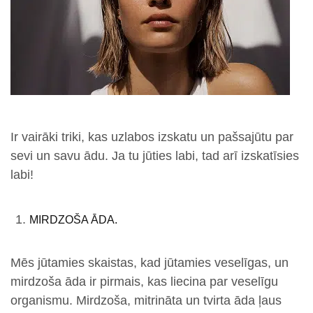
Ir vairāki triki, kas uzlabos izskatu un pašsajūtu par
sevi un savu ādu. Ja tu jūties labi, tad arī izskatīsies
labi!
MIRDZOŠA ĀDA.
Mēs jūtamies skaistas, kad jūtamies veselīgas, un
mirdzoša āda ir pirmais, kas liecina par veselīgu
organismu. Mirdzoša, mitrināta un tvirta āda ļaus