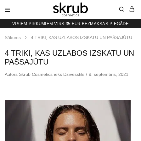
VISIEM PIRKUMIEM VIRS 35 EUR BEZMAKSAS PIEGĀDE
SKRUB
KAFIJAS
SKRUBIS
RAŽOTS
Sākums
4 TRIKI, KAS UZLABOS IZSKATU UN PAŠSAJŪTU
LATVIJĀ
4 TRIKI, KAS UZLABOS IZSKATU UN
PAŠSAJŪTU
Autors
Skrub Cosmetics
iekš
Dzīvesstils
9. septembris, 2021