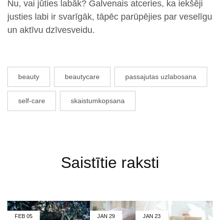
Nu, vai jūties labāk? Galvenais atceries, ka iekšēji
justies labi ir svarīgāk, tāpēc parūpējies par veselīgu
un aktīvu dzīvesveidu.
beauty
beautycare
passajutas uzlabosana
self-care
skaistumkopsana
Saistītie raksti
FEB
05
JAN
29
JAN
23