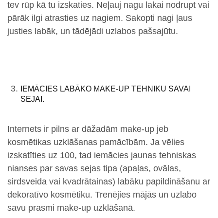
tev rūp kā tu izskaties. Neļauj nagu lakai nodrupt vai
pārāk ilgi atrasties uz nagiem. Sakopti nagi ļaus
justies labāk, un tādējādi uzlabos pašsajūtu.
IEMĀCIES LABĀKO MAKE-UP TEHNIKU SAVAI
SEJAI.
Internets ir pilns ar dāžadām make-up jeb
kosmētikas uzklāšanas pamācībām. Ja vēlies
izskatīties uz 100, tad iemācies jaunas tehniskas
nianses par savas sejas tipa (apaļas, ovālas,
sirdsveida vai kvadrātainas) labāku papildināšanu ar
dekoratīvo kosmētiku. Trenējies mājās un uzlabo
savu prasmi make-up uzklāšanā.