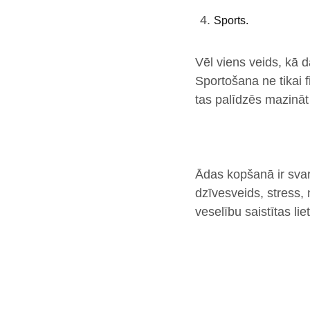
Sports.
Vēl viens veids, kā d
Sportošana ne tikai f
tas palīdzēs mazināt 
Ādas kopšanā ir svar
dzīvesveids, stress,
veselību saistītas lie