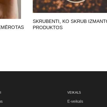
SKRUBENTI, KO SKRUB IZMANT
IEMĒROTAS
PRODUKTOS
I
VEIKALS
ms
E-veikals