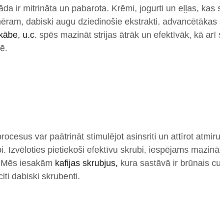
 āda ir mitrināta un pabarota. Krēmi, jogurti un eļļas, kas 
ēram, dabiski augu dziedinošie ekstrakti, advancētākas
kābe, u.c
. spēs mazināt strijas ātrāk un efektīvāk, kā arī
ē.
ocesus var paātrināt stimulējot asinsriti un attīrot atmi
ubi. Izvēloties pietiekoši efektīvu skrubi, iespējams mazin
. Mēs iesakām
kafijas skrubjus,
kura sastāvā ir brūnais c
citi dabiski skrubenti.