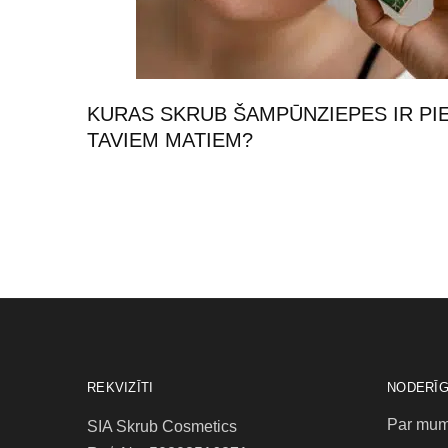
KURAS SKRUB ŠAMPŪNZIEPES IR P
TAVIEM MATIEM?
REKVIZĪTI
NODERĪG
Par mu
SIA Skrub Cosmetics