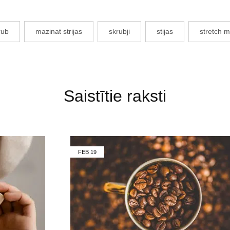
rub
mazinat strijas
skrubji
stijas
stretch 
Saistītie raksti
FEB
19