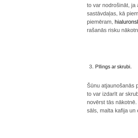
to var nodrošināt, ja
sastāvdaļas, kā piem
piemēram,
hialurons
rašanās risku nākotn
Pīlings ar skrubi.
Šūnu atjaunošanās pr
to var izdarīt ar skr
novērst tās nākotnē
sāls, malta kafija un 