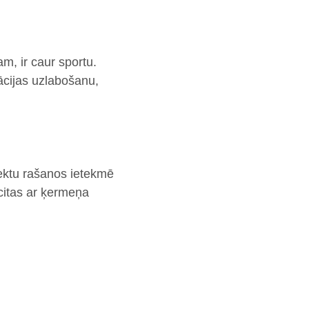
am, ir caur sportu.
lācijas uzlabošanu,
fektu rašanos ietekmē
citas ar ķermeņa