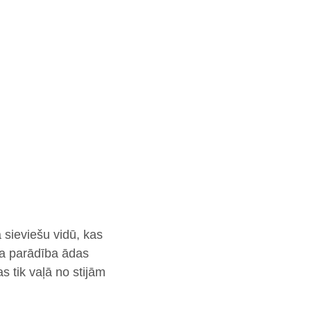
a sieviešu vidū, kas
ka parādība ādas
s tik vaļā no stijām