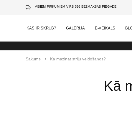
VISIEM PIRKUMIEM VIRS 35€ BEZMAKSAS PIEGĀDE
KAS IR SKRUB?
GALERIJA
E-VEIKALS
BL
Sākums
Kā mazināt striju veidošanos?
Kā m