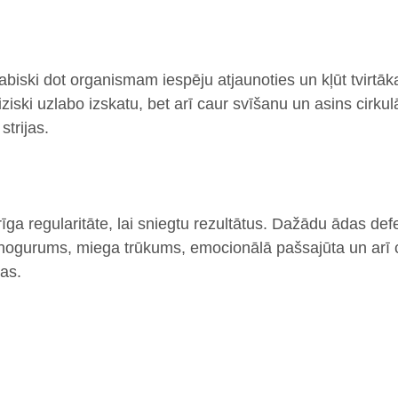
abiski dot organismam iespēju atjaunoties un kļūt tvirtāk
iziski uzlabo izskatu, bet arī caur svīšanu un asins cirku
strijas.
īga regularitāte, lai sniegtu rezultātus. Dažādu ādas de
 nogurums, miega trūkums, emocionālā pašsajūta un arī 
tas.