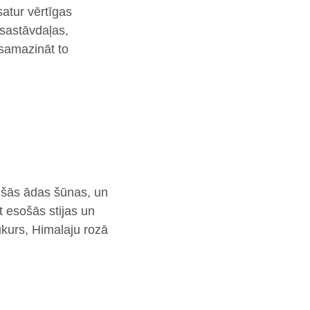
satur vērtīgas
 sastāvdaļas,
 samazināt to
rušās ādas šūnas, un
āt esošās stijas un
ukurs, Himalaju rozā