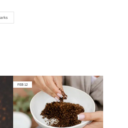
marks
FEB
12