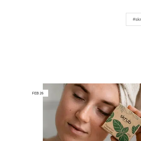
#sk
FEB
26