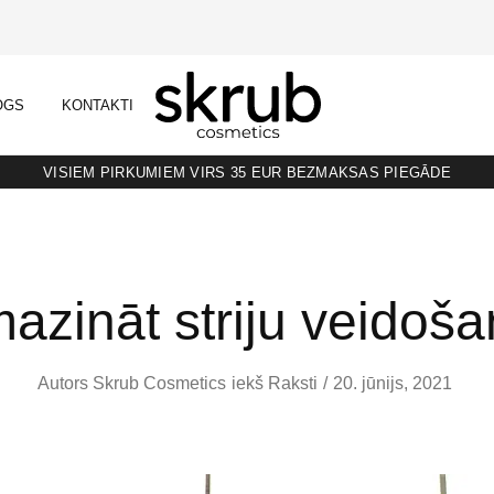
OGS
KONTAKTI
SKRUB
KAFIJAS
SKRUBIS
RAŽOTS
LATVIJĀ
VISIEM PIRKUMIEM VIRS 35 EUR BEZMAKSAS PIEGĀDE
azināt striju veidoš
Autors
Skrub Cosmetics
iekš
Raksti
20. jūnijs, 2021