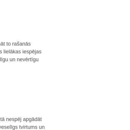
nāt to rašanās
 lielākas iespējas
līgu un nevērtīgu
n tā nespēj apgādāt
veselīgs tvirtums un