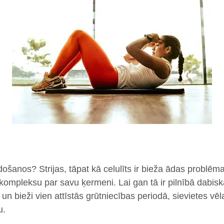
došanos? Strijas, tāpat kā celulīts ir bieža ādas problēm
kompleksu par savu ķermeni. Lai gan tā ir pilnībā dabis
un bieži vien attīstās grūtniecības periodā, sievietes vēla
u.