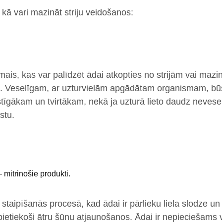
 kā vari mazināt striju veidošanos:
rmais, kas var palīdzēt ādai atkopties no strijām vai mazi
. Veselīgam, ar uzturvielām apgādātam organismam, būs
astīgākam un tvirtākam, nekā ja uzturā lieto daudz nevese
stu.
mitrinošie produkti.
 staipīšanās procesā, kad ādai ir pārlieku liela slodze u
pietiekoši ātru šūnu atjaunošanos. Ādai ir nepieciešams 