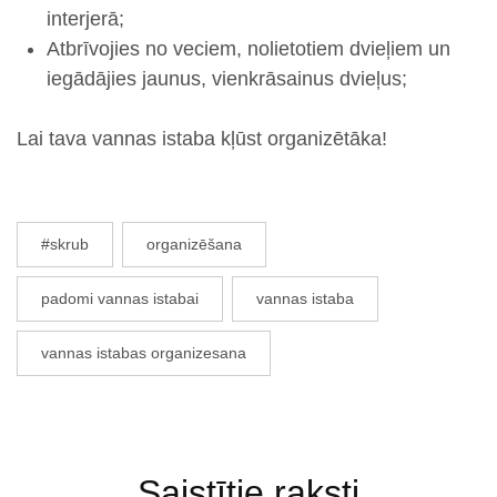
interjerā;
Atbrīvojies no veciem, nolietotiem dvieļiem un
iegādājies jaunus, vienkrāsainus dvieļus;
Lai tava vannas istaba kļūst organizētāka!
#skrub
organizēšana
padomi vannas istabai
vannas istaba
vannas istabas organizesana
Saistītie raksti