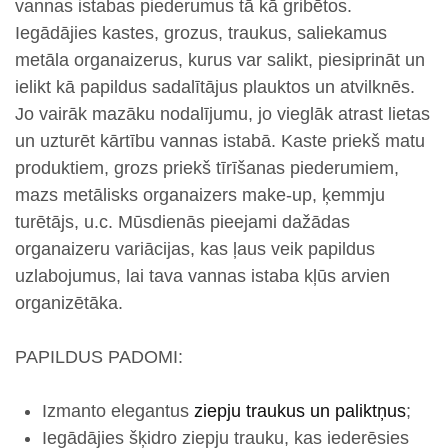
vannas istabas piederumus tā kā gribētos.
Iegādājies kastes, grozus, traukus, saliekamus
metāla organaizerus, kurus var salikt, piesiprināt un
ielikt kā papildus sadalītājus plauktos un atvilknēs.
Jo vairāk mazāku nodalījumu, jo vieglāk atrast lietas
un uzturēt kārtību vannas istabā. Kaste priekš matu
produktiem, grozs priekš tīrīšanas piederumiem,
mazs metālisks organaizers make-up, ķemmju
turētājs, u.c. Mūsdienās pieejami dažādas
organaizeru variācijas, kas ļaus veik papildus
uzlabojumus, lai tava vannas istaba kļūs arvien
organizētāka.
PAPILDUS PADOMI:
Izmanto elegantus
ziepju traukus un paliktņus
;
Iegādājies šķidro ziepju trauku, kas iederēsies