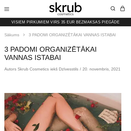
VISIEM PIRKUMIEM VIRS 35 EUR BEZMAKSAS PIEGĀDE
SKRUB
KAFIJAS
SKRUBIS
RAŽOTS
Sākums
3 PADOMI ORGANIZĒTĀKAI VANNAS ISTABAI
LATVIJĀ
3 PADOMI ORGANIZĒTĀKAI
VANNAS ISTABAI
Autors
Skrub Cosmetics
iekš
Dzīvesstils
20. novembris, 2021