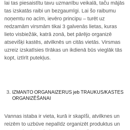
lai tas piesaistītu tavu uzmanību veikalā, taču mājās
tas izskatās raibi un bezgaumīgi. Lai šo raibumu
noņemtu no acīm, ievēro principu – turēt uz
redzamām virsmām tikai 3 galvenās lietas, kuras
lieto visbiežāk, katrā zonā, bet pārējo organizē
atsevišķi kastēs, atvilknēs un citās vietās. Virsmas
uzreiz izskatīsies tīrākas un ikdienā būs vieglāk tās
kopt, iztīrīt putekļus.
IZMANTO ORGANAIZERUS jeb TRAUKUS/KASTES
ORGANIZĒŠANAI
Vannas istaba ir vieta, kurā ir skapīši, atvilknes un
reizēm to uzbūve nepalīdz organizēt produktus un