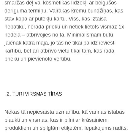
smaržas dēļ vai kosmētikas līdzekļi ar beigušos
derīguma termiņu. Vairākas krēmu bundžiņas, kas
stāv kopā ar putekļu kārtu. Viss, kas iztaisa
nepatiku, nerada prieku un netiek lietots vismaz 1x
nedēļā – atbrīvojies no tā. Minimālismam būtu
jāienāk katrā mājā, jo tas ne tikai palīdz ieviest
kārtību, bet arī atbrīvo vietu tikai tam, kas rada
prieku un pievienoto vērtību.
TURI VIRSMAS TĪRAS
Nekas tā nepiesaista uzmanību, kā vannas istabas
plaukti un virsmas, kas ir pilni ar krāsainiem
produktiem un spilgtām etiķetēm. Iepakojums radīts,