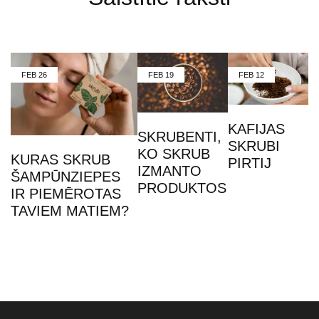
FEB
26
FEB
19
FEB
12
KAFIJAS
SKRUBENTI,
SKRUBI
KO SKRUB
KURAS SKRUB
PIRTIJ
IZMANTO
ŠAMPŪNZIEPES
PRODUKTOS
IR PIEMĒROTAS
TAVIEM MATIEM?