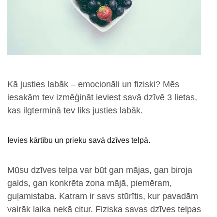
Kā justies labāk – emocionāli un fiziski? Mēs
iesakām tev izmēģināt ieviest savā dzīvē 3 lietas,
kas ilgtermiņā tev liks justies labāk.
Ievies kārtību un prieku savā dzīves telpā.
Mūsu dzīves telpa var būt gan mājas, gan biroja
galds, gan konkrēta zona mājā, piemēram,
guļamistaba. Katram ir savs stūrītis, kur pavadām
vairāk laika nekā citur. Fiziska savas dzīves telpas