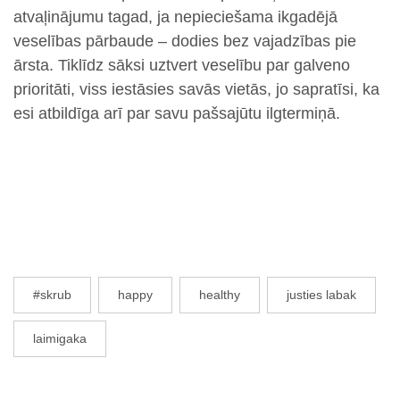
atvaļinājumu tagad, ja nepieciešama ikgadējā
veselības pārbaude – dodies bez vajadzības pie
ārsta. Tiklīdz sāksi uztvert veselību par galveno
prioritāti, viss iestāsies savās vietās, jo sapratīsi, ka
esi atbildīga arī par savu pašsajūtu ilgtermiņā.
#skrub
happy
healthy
justies labak
laimigaka