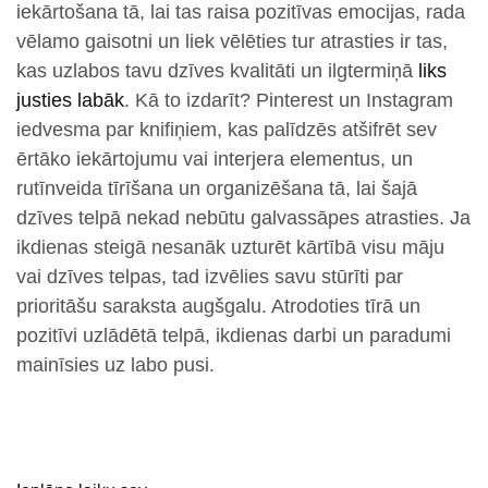
iekārtošana tā, lai tas raisa pozitīvas emocijas, rada
vēlamo gaisotni un liek vēlēties tur atrasties ir tas,
kas uzlabos tavu dzīves kvalitāti un ilgtermiņā
liks
justies labāk
. Kā to izdarīt? Pinterest un Instagram
iedvesma par knifiņiem, kas palīdzēs atšifrēt sev
ērtāko iekārtojumu vai interjera elementus, un
rutīnveida tīrīšana un organizēšana tā, lai šajā
dzīves telpā nekad nebūtu galvassāpes atrasties. Ja
ikdienas steigā nesanāk uzturēt kārtībā visu māju
vai dzīves telpas, tad izvēlies savu stūrīti par
prioritāšu saraksta augšgalu. Atrodoties tīrā un
pozitīvi uzlādētā telpā, ikdienas darbi un paradumi
mainīsies uz labo pusi.