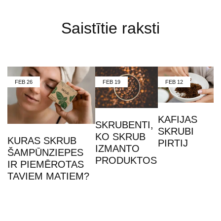
Saistītie raksti
FEB
26
FEB
19
FEB
12
KAFIJAS
SKRUBENTI,
SKRUBI
KO SKRUB
KURAS SKRUB
PIRTIJ
IZMANTO
ŠAMPŪNZIEPES
PRODUKTOS
IR PIEMĒROTAS
TAVIEM MATIEM?