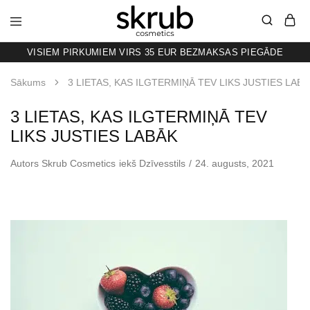
VISIEM PIRKUMIEM VIRS 35 EUR BEZMAKSAS PIEGĀDE
SKRUB
KAFIJAS
SKRUBIS
RAŽOTS
Sākums
3 LIETAS, KAS ILGTERMIŅĀ TEV LIKS JUSTIES LAB
LATVIJĀ
3 LIETAS, KAS ILGTERMIŅĀ TEV
LIKS JUSTIES LABĀK
Autors
Skrub Cosmetics
iekš
Dzīvesstils
24. augusts, 2021