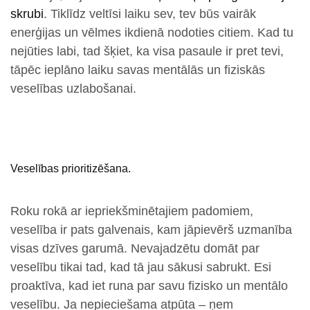
skrubi
. Tiklīdz veltīsi laiku sev, tev būs vairāk
enerģijas un vēlmes ikdienā nodoties citiem. Kad tu
nejūties labi, tad šķiet, ka visa pasaule ir pret tevi,
tāpēc ieplāno laiku savas mentālās un fiziskās
veselības uzlabošanai.
Veselības prioritizēšana.
Roku rokā ar iepriekšminētajiem padomiem,
veselība ir pats galvenais, kam jāpievērš uzmanība
visas dzīves garumā. Nevajadzētu domāt par
veselību tikai tad, kad tā jau sākusi sabrukt. Esi
proaktīva, kad iet runa par savu fizisko un mentālo
veselību. Ja nepieciešama atpūta – ņem