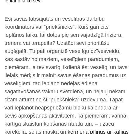
Ieplāno laiku sev.
Esi savas labsajūtas un veselības darbību
koordinators vai “priekšnieks”. Kurš gan cits
ieplānos laiku, lai dotos pie sen vajadzīgā friziera,
trenera vai terapeita? Uzstādi sevi prioritāšu
augšgalā. Tu pati organizē veselīgu dzīvesveidu,
kas sastāv no maziem, veselīgiem paradumiem,
piemēram, ja tev svarīgi ikdienā ēst veselīgi un tavs
lielais mērķis ir mainīt savus ēšanas paradumus uz
veselīgiem, tad ieplāno nedēļas ēdiena
sagatavošanas vakaru svētdienā, un neļauj nekam
citam atturēt no šī “priekšnieka” uzdevuma. Tāpat
vari ieplānot neapspriežamu bloku kalendārā ar
sevis apkopšanas aktivitātēm, kā piemēram, vanna,
kārtīga skaistumkopšanas rituālu tūre – uzacu
korekcija, sejas maska un
ķermeņa pīlings ar kafijas