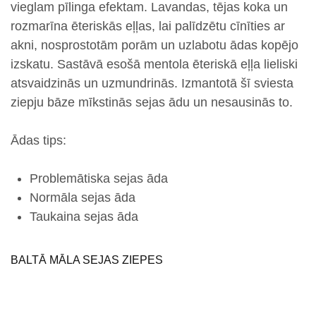
vieglam pīlinga efektam.
Lavandas, tējas koka un
rozmarīna ēteriskās eļļas
, lai palīdzētu cīnīties ar
akni, nosprostotām porām un uzlabotu ādas kopējo
izskatu. Sastāvā esošā
mentola ēteriskā eļļa
lieliski
atsvaidzinās un uzmundrinās. Izmantotā
šī sviesta
ziepju bāze mīkstinās sejas ādu un nesausinās to.
Ādas tips:
Problemātiska sejas āda
Normāla sejas āda
Taukaina sejas āda
BALTĀ MĀLA SEJAS ZIEPES