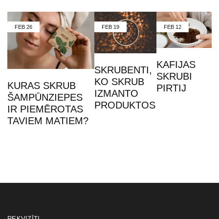
FEB
26
FEB
19
FEB
12
KAFIJAS
SKRUBENTI,
SKRUBI
KO SKRUB
KURAS SKRUB
PIRTIJ
IZMANTO
ŠAMPŪNZIEPES
PRODUKTOS
IR PIEMĒROTAS
TAVIEM MATIEM?
REKVIZĪTI