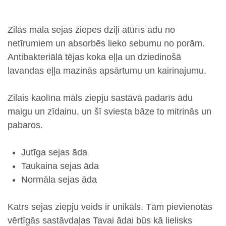
Zilās māla
sejas ziepes dziļi attīrīs ādu no
netīrumiem un absorbēs lieko sebumu no porām.
Antibakteriālā
tējas koka eļļa
un dziedinošā
lavandas eļļa
mazinās apsārtumu un kairinajumu.
Zilais kaolīna māls
ziepju sastāvā padarīs ādu
maigu un zīdainu, un
šī sviesta
bāze to mitrinās un
pabaros.
Jutīga sejas āda
Taukaina sejas āda
Normāla sejas āda
Katrs sejas ziepju veids ir unikāls. Tām pievienotās
vērtīgās sastāvdaļas Tavai ādai būs kā lielisks