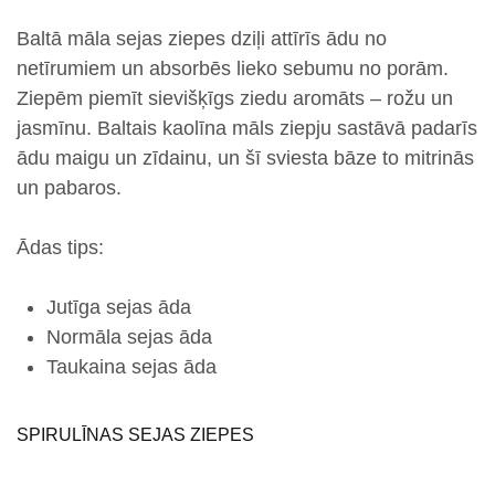
Baltā māla
sejas ziepes dziļi attīrīs ādu no
netīrumiem un absorbēs lieko sebumu no porām.
Ziepēm piemīt sievišķīgs ziedu aromāts –
rožu un
jasmīnu
.
Baltais kaolīna māls
ziepju sastāvā padarīs
ādu maigu un zīdainu, un
šī sviesta
bāze to mitrinās
un pabaros.
Ādas tips:
Jutīga sejas āda
Normāla sejas āda
Taukaina sejas āda
SPIRULĪNAS SEJAS ZIEPES