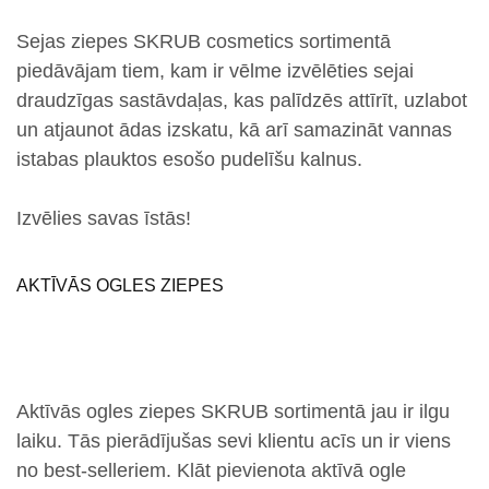
Sejas ziepes SKRUB cosmetics sortimentā
piedāvājam tiem, kam ir vēlme izvēlēties sejai
draudzīgas sastāvdaļas, kas palīdzēs attīrīt, uzlabot
un atjaunot ādas izskatu, kā arī samazināt vannas
istabas plauktos esošo pudelīšu kalnus.
Izvēlies savas īstās!
AKTĪVĀS OGLES ZIEPES
Aktīvās ogles ziepes SKRUB sortimentā jau ir ilgu
laiku. Tās pierādījušas sevi klientu acīs un ir viens
no
best-selleriem
. Klāt pievienota
aktīvā ogle