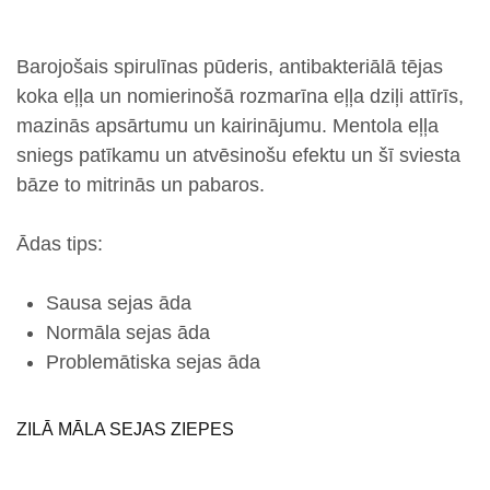
Barojošais
spirulīnas pūderis,
antibakteriālā
tējas
koka eļļa
un nomierinošā
rozmarīna eļļa
dziļi attīrīs,
mazinās apsārtumu un kairinājumu.
Mentola eļļa
sniegs patīkamu un atvēsinošu efektu un
šī sviesta
bāze to mitrinās un pabaros.
Ādas tips:
Sausa sejas āda
Normāla sejas āda
Problemātiska sejas āda
ZILĀ MĀLA SEJAS ZIEPES