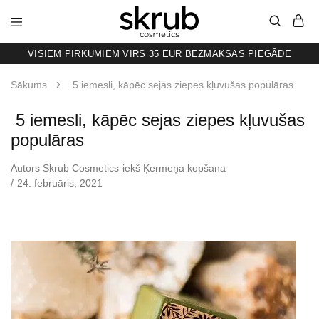
VISIEM PIRKUMIEM VIRS 35 EUR BEZMAKSAS PIEGĀDE
SKRUB
KAFIJAS
SKRUBIS
RAŽOTS
Sākums
‌ ‌‌5 iemesli, kāpēc sejas ziepes kļuvušas populāras
LATVIJĀ
‌ ‌‌5 iemesli, kāpēc sejas ziepes kļuvušas
populāras
Autors
Skrub Cosmetics
iekš
Ķermeņa kopšana
24. februāris, 2021