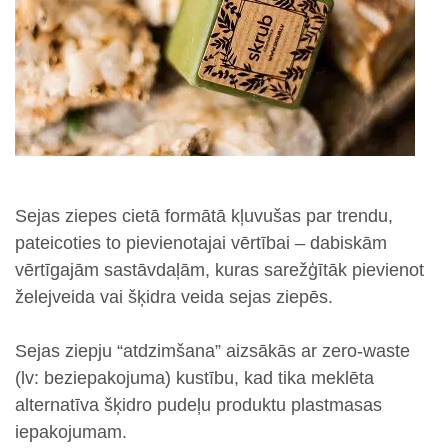
Sejas ziepes cietā formātā kļuvušas par trendu,
pateicoties to pievienotajai vērtībai – dabiskām
vērtīgajām sastāvdaļām, kuras sarežģītāk pievienot
želejveida vai šķidra veida sejas ziepēs.
Sejas ziepju “atdzimšana” aizsākās ar zero-waste
(lv: beziepakojuma) kustību, kad tika meklēta
alternatīva šķidro pudeļu produktu plastmasas
iepakojumam.