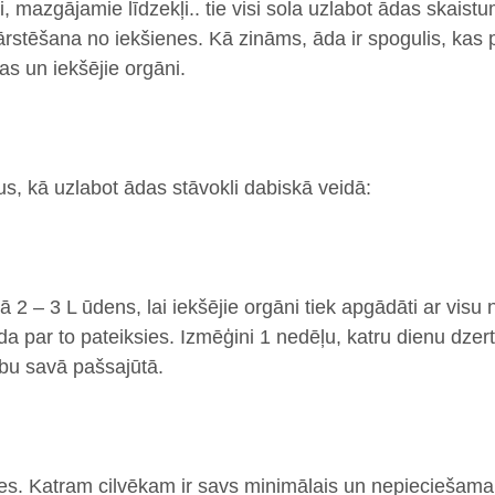
ņi, mazgājamie līdzekļi.. tie visi sola uzlabot ādas skaist
ārstēšana no iekšienes. Kā zināms, āda ir spogulis, kas p
as un iekšējie orgāni.
, kā uzlabot ādas stāvokli dabiskā veidā:
 2 – 3 L ūdens, lai iekšējie orgāni tiek apgādāti ar vis
a par to pateiksies. Izmēģini 1 nedēļu, katru dienu dzer
ību savā pašsajūtā.
es.
Katram cilvēkam ir savs minimālais un nepieciešamai