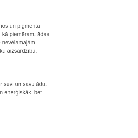
anos un pigmenta
s, kā piemēram, ādas
no nevēlamajām
ku aizsardzību.
r sevi un savu ādu,
un enerģiskāk, bet