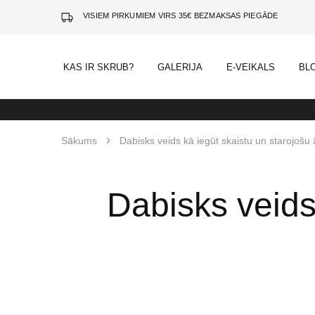
VISIEM PIRKUMIEM VIRS 35€ BEZMAKSAS PIEGĀDE
KAS IR SKRUB?
GALERIJA
E-VEIKALS
BL
Sākums
Dabisks veids kā iegūt skaistu un starojošu
Dabisks veids