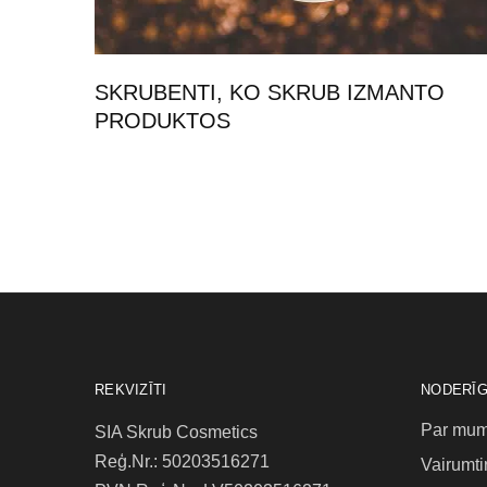
SKRUBENTI, KO SKRUB IZMANTO
PRODUKTOS
REKVIZĪTI
NODERĪG
Par mu
SIA Skrub Cosmetics
Reģ.Nr.: 50203516271
Vairumti