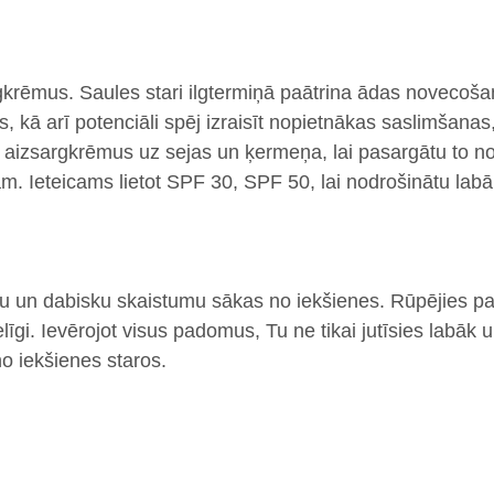
gkrēmus.
Saules stari ilgtermiņā paātrina ādas novecoš
 kā arī potenciāli spēj izraisīt nopietnākas saslimšana
es aizsargkrēmus uz sejas un ķermeņa, lai pasargātu to 
m. Ieteicams lietot SPF 30, SPF 50, lai nodrošinātu labā
īgu un dabisku skaistumu sākas no iekšienes. Rūpējies pa
līgi. Ievērojot visus padomus, Tu ne tikai jutīsies labāk 
no iekšienes staros.