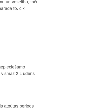
umu un veselību, taču
arāda to, cik
u nepieciešamo
t vismaz 2 L ūdens
s atpūtas periods