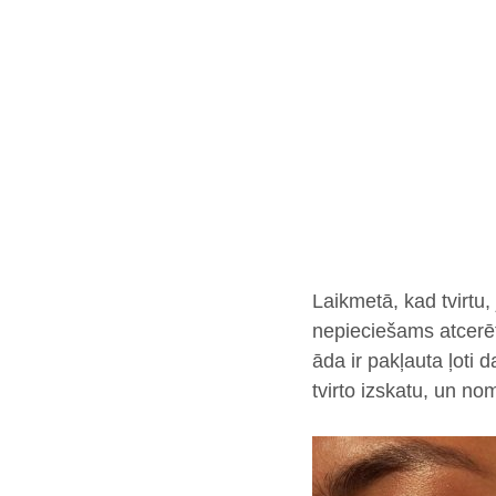
Laikmetā, kad tvirtu
nepieciešams atcerēt
āda ir pakļauta ļoti 
tvirto izskatu, un n