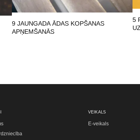
5 
9 JAUNGADA ĀDAS KOPŠANAS
U
APŅEMŠANĀS
I
VEIKALS
ms
E-veikals
rdzniecība