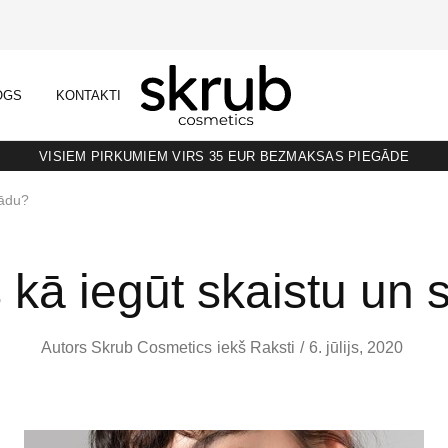
OGS
KONTAKTI
SKRUB
KAFIJAS
SKRUBIS
RAŽOTS
LATVIJĀ
VISIEM PIRKUMIEM VIRS 35 EUR BEZMAKSAS PIEGĀDE
 ādu?
 kā iegūt skaistu un 
Autors
Skrub Cosmetics
iekš
Raksti
6. jūlijs, 2020