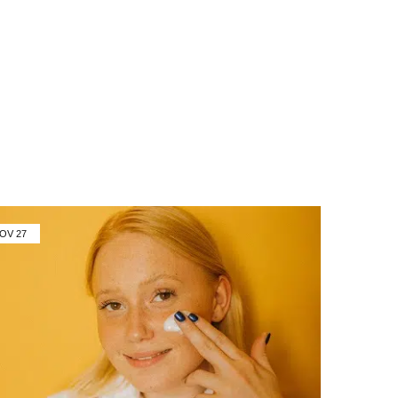
OV
27