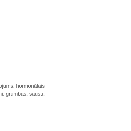
ņojums, hormonālais
kni, grumbas, sausu,