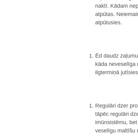
naktī. Kādam nep
atpūtas. Neiemain
atpūtusies.
Ēd daudz zaļumu,
kāda neveselīga 
ilgtermiņā jutīsie
Regulāri dzer pro
tāpēc regulāri dze
imūnsistēmu, bet 
veselīgu maltīšu 