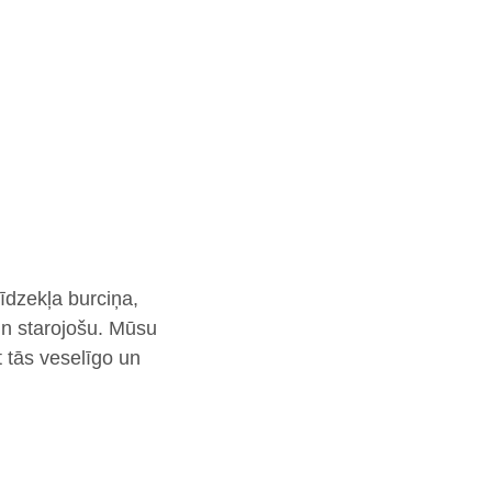
īdzekļa burciņa,
un starojošu. Mūsu
t tās veselīgo un