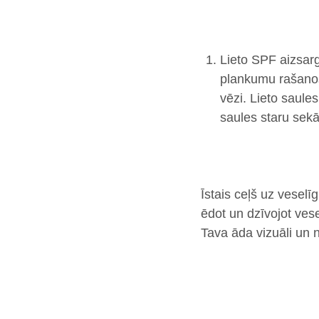
Lieto SPF aizsar
plankumu rašanos,
vēzi. Lieto saul
saules staru sekā
Īstais ceļš uz vesel
ēdot un dzīvojot vese
Tava āda vizuāli un 