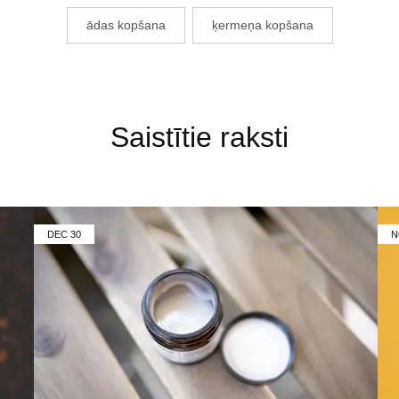
ādas kopšana
ķermeņa kopšana
Saistītie raksti
DEC
30
N