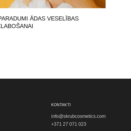
PARADUMI ĀDAS VESELĪBAS
ZLABOŠANAI
KONTAKTI
info@skrubcosmetics.com
+371 27 071 023