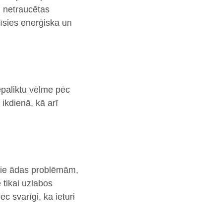
 netraucētas
tīsies enerģiska un
epaliktu vēlme pēc
ikdienā, kā arī
pie ādas problēmām,
 tikai uzlabos
c svarīgi, ka ieturi