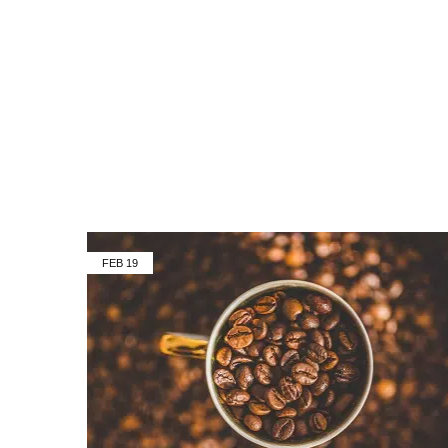
FEB
19