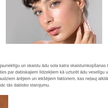
, jauneklīgu un skaistu ādu sola katra skaistumkopšanas l
ies par dabiskajiem līdzekļiem kā uzturēt ādu veselīgu 
daudziem ārējiem un iekšējiem faktoriem, kas neļauj atklā
omāc tās dabisko starojumu.