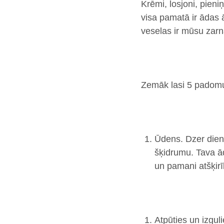
Krēmi, losjoni, pieni
visa pamatā ir ādas 
veselas ir mūsu zarn
Zemāk lasi 5 padomus
Ūdens.
Dzer dienā
šķidrumu. Tava ād
un pamani atšķir
Atpūties un izguli