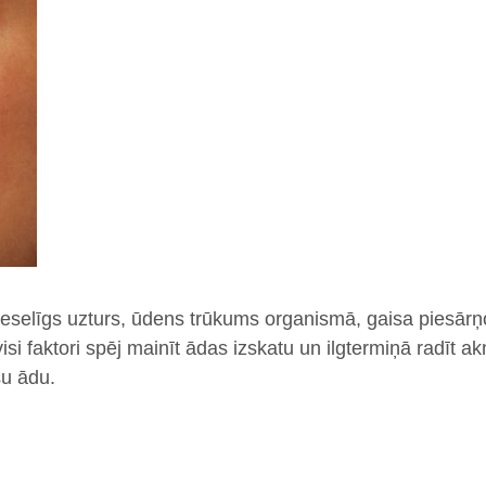
veselīgs uzturs, ūdens trūkums organismā, gaisa piesār
visi faktori spēj mainīt ādas izskatu un ilgtermiņā radīt a
šu ādu.