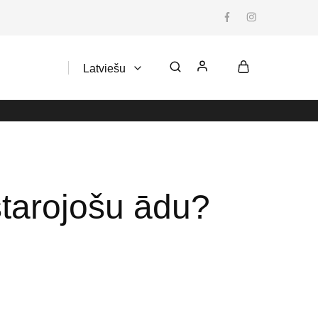
Latviešu
Latviešu
starojošu ādu?