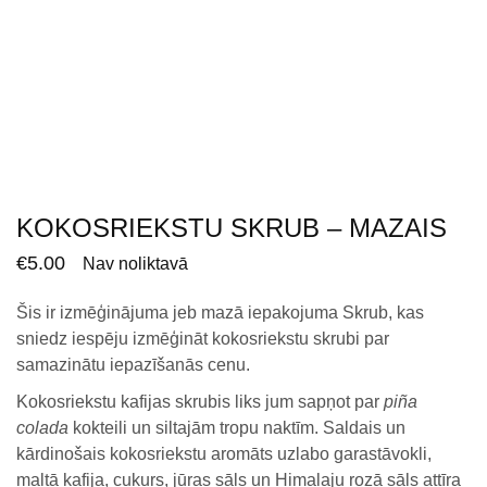
KOKOSRIEKSTU SKRUB – MAZAIS
€
5.00
Nav noliktavā
Šis ir izmēģinājuma jeb mazā iepakojuma Skrub, kas
sniedz iespēju izmēģināt kokosriekstu skrubi par
samazinātu iepazīšanās cenu.
Kokosriekstu kafijas skrubis liks jum sapņot par
pi
ñ
a
colada
kokteili un siltajām tropu naktīm. Saldais un
kārdinošais kokosriekstu aromāts uzlabo garastāvokli,
maltā kafija, cukurs, jūras sāls un Himalaju rozā sāls attīra