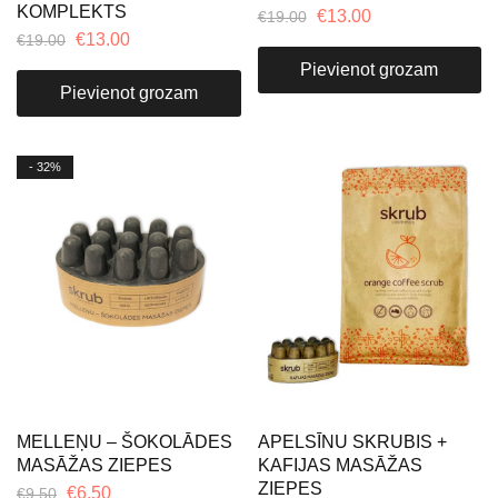
KOMPLEKTS
€
13.00
€
19.00
€
13.00
€
19.00
Pievienot grozam
Pievienot grozam
- 32%
MELLEŅU – ŠOKOLĀDES
APELSĪNU SKRUBIS +
MASĀŽAS ZIEPES
KAFIJAS MASĀŽAS
ZIEPES
€
6.50
€
9.50