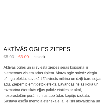
AKTĪVĀS OGLES ZIEPES
€
5.00
€
3.00
In stock
Aktīvās ogles un šī sviesta ziepes sejas kopšanai ir
piemērotas visiem ādas tipiem. Aktīvā ogle sniedz viegla
pīlinga efektu, savukārt šī sviests mitrina un dziļi baro sejas
ādu.
Ziepēm piemīt detox efekts.
Lavandas, tējas koka un
rozmarīna ēteriskās eļļas palīdz cīnīties ar akni,
nosprostotām porām un uzlabo ādas kopējo izskatu.
Sastāvā esošā mentola ēteriskā eļļa lieliski atsvaidzina un