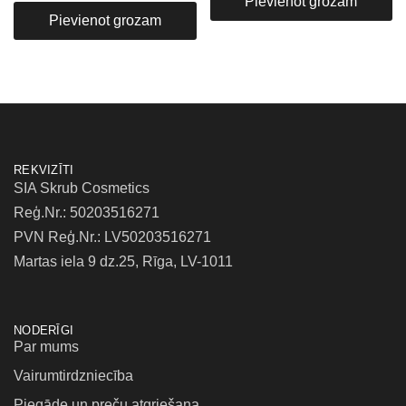
Pievienot grozam
Pievienot grozam
REKVIZĪTI
SIA Skrub Cosmetics
Reģ.Nr.: 50203516271
PVN Reģ.Nr.: LV50203516271
Martas iela 9 dz.25, Rīga, LV-1011
NODERĪGI
Par mums
Vairumtirdzniecība
Piegāde un preču atgriešana