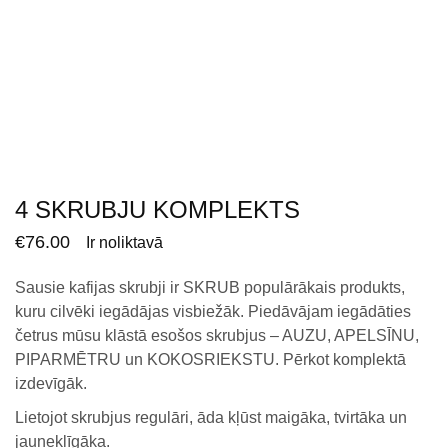
4 SKRUBJU KOMPLEKTS
€
76.00
Ir noliktavā
Sausie kafijas skrubji ir SKRUB populārākais produkts,
kuru cilvēki iegādājas visbiežāk. Piedāvājam iegādāties
četrus mūsu klāstā esošos skrubjus – AUZU, APELSĪNU,
PIPARMĒTRU un KOKOSRIEKSTU. Pērkot komplektā
izdevīgāk.
Lietojot skrubjus regulāri, āda kļūst maigāka, tvirtāka un
jauneklīgāka.